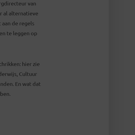
rgdirecteur van
 al alternatieve
t aan de regels
en te leggen op
hrikken: hier zie
derwijs, Cultuur
nden. En wat dat
bben.