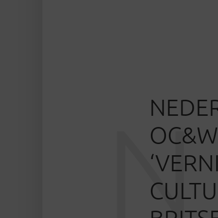
NEDER
N
OC&W 
‘VERN
CULTU
BRITS