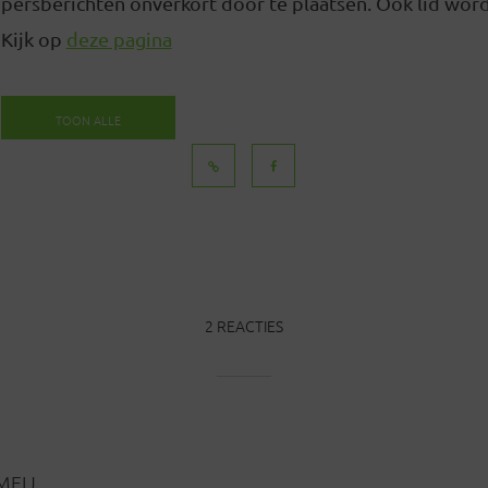
persberichten onverkort door te plaatsen. Ook lid word
Kijk op
deze pagina
TOON ALLE
BERICHTEN
2 REACTIES
EIJ