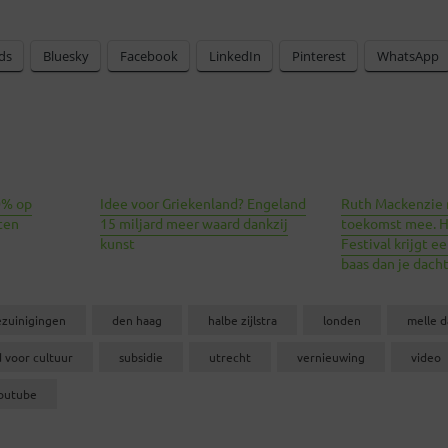
ds
Bluesky
Facebook
LinkedIn
Pinterest
WhatsApp
0% op
Idee voor Griekenland? Engeland
Ruth Mackenzie
ten
15 miljard meer waard dankzij
toekomst mee. H
kunst
Festival krijgt 
baas dan je dacht
zuinigingen
den haag
halbe zijlstra
londen
melle 
d voor cultuur
subsidie
utrecht
vernieuwing
video
outube