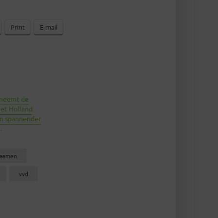
Print
E-mail
 neemt de
et Holland
een spannender
.
daamen
vvd