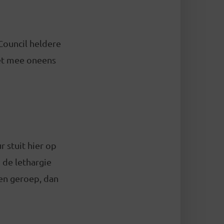
Council heldere
het mee oneens
r stuit hier op
n de lethargie
en geroep, dan