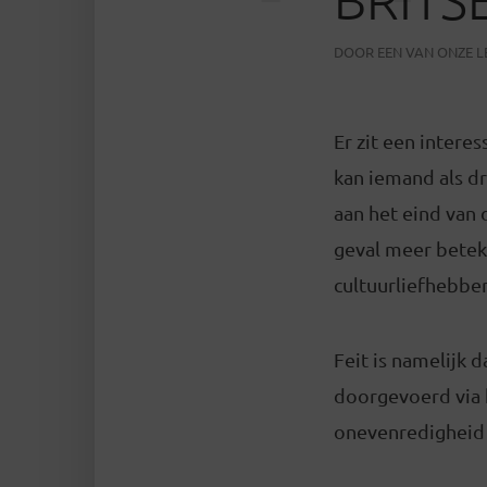
DOOR
EEN VAN ONZE 
Er zit een interes
kan iemand als d
aan het eind van d
geval meer betek
cultuurliefhebbe
Feit is namelijk 
doorgevoerd via h
onevenredigheid i