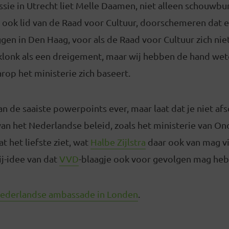
ssie in Utrecht liet Melle Daamen, niet alleen schouwbu
ok lid van de Raad voor Cultuur, doorschemeren dat er
iggen in Den Haag, voor als de Raad voor Cultuur zich nie
klonk als een dreigement, maar wij hebben de hand wet
rop het ministerie zich baseert.
an de saaiste powerpoints ever, maar laat dat je niet afsc
an het Nederlandse beleid, zoals het ministerie van On
 het liefste ziet, wat
Halbe Zijlstra
daar ook van mag vi
ij-idee van dat
VVD
-blaagje ook voor gevolgen mag he
ederlandse ambassade in Londen
.