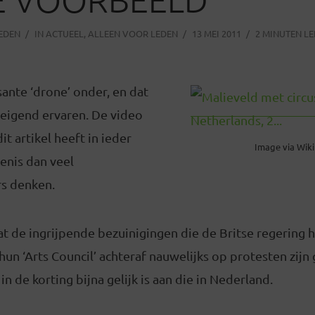
LEDEN
IN
ACTUEEL
,
ALLEEN VOOR LEDEN
13 MEI 2011
2 MINUTEN LE
sante ‘drone’ onder, en dat
reigend ervaren. De video
it artikel heeft in ieder
Image via Wik
enis dan veel
rs denken.
dat de ingrijpende bezuinigingen die de Britse regering 
un ‘Arts Council’ achteraf nauwelijks op protesten zijn g
n de korting bijna gelijk is aan die in Nederland.