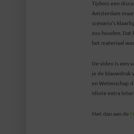
Tijdens een discu
Amsterdam maar o
scenario’s klaarl
zou houden. Dat 
het materiaal waa
De video is een v
je de blauwdruk v
en Wetenschap dat
idiote extra loter
Met dan aan de
N