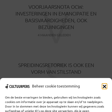
V
VOORJAARSNOTA OCW:
INVESTERINGEN IN EMANCIPATIE EN
BASISVAARDIGHEDEN, OOK
BEZUINIGINGEN
4 MAANDEN GELEDEN
S
SPREIDINGSRETORIEK IS OOK EEN
VORM VAN STILSTAND
6 MAANDEN GELEDEN
Beheer cookie toestemming
Om de beste ervaringen te bieden, gebruiken wij technologieën zoals
cookies om informatie over je apparaat op te slaan en/of te raadplegen.
Door in te stemmen met deze technologieën kunnen wij gegevens zoals
surfgedrag of unieke ID's op deze site verwerken. Als je geen