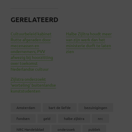
GERELATEERD
Cultuurbeleid kabinet
Halbe Zijltra houdt meer
Rutte afgeraden door
van zijn werk dan het
mecenassen en
ministerie durft te laten
ondernemers; PVV
zien
afwezig bij hoorzitting
over toekomst
Nederlandse cultuur
Zijlstra onderzoekt
‘worteling’ buitenlandse
kunststudenten
Amsterdam
bart de liefde
bezuinigingen
fondsen
geld
halbe zijlstra
nrc
NRC Handelsblad
onderzoek
publiek