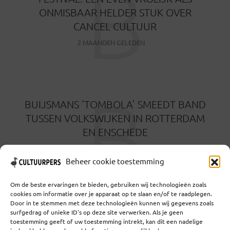
B
ONMISBAAR HELDER STUK OVER
CANCEL CULTUUR
2 MAANDEN GELEDEN
B
BUIJSMANS ‘TOMBOLA’ SMEEDT BAND
TUSSEN VOLKSWIJKEN IN ROTTERDAM
EN ENSCHEDE
3 MAANDEN GELEDEN
Beheer cookie toestemming
Om de beste ervaringen te bieden, gebruiken wij technologieën zoals
cookies om informatie over je apparaat op te slaan en/of te raadplegen.
Door in te stemmen met deze technologieën kunnen wij gegevens zoals
surfgedrag of unieke ID's op deze site verwerken. Als je geen
toestemming geeft of uw toestemming intrekt, kan dit een nadelige
Coöperatief Cultureel Persbureau U.A. | Salzburg 29 |