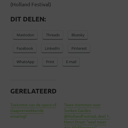
(Holland Festival)
DIT DELEN:
Mastodon
Threads
Bluesky
Facebook
LinkedIn
Pinterest
WhatsApp
Print
E-mail
GERELATEERD
Toekomst van de opera of
Twee stemmen over
slaapverwekkende
Sunken Garden
ervaring?
@HollandFestival, deel 1.
Henri Drost: “veel meer
dan 3D-filmopera”