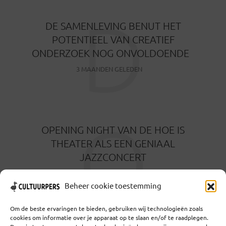
D
DE SAMENLEVING BENUT HET
POTENTIEEL VAN CREATIEF
ONDERZOEK NOG ONVOLDOENDE
3 MAANDEN GELEDEN
O
OPENING NIGHT VAN DE HOE IS
THEATER ALS EEN GENIAAL
JAZZCONCERT
4 MAANDEN GELEDEN
Beheer cookie toestemming
Om de beste ervaringen te bieden, gebruiken wij technologieën zoals
cookies om informatie over je apparaat op te slaan en/of te raadplegen.