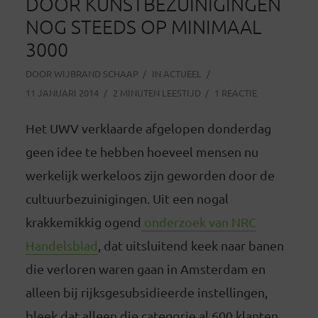
DOOR KUNSTBEZUINIGINGEN
NOG STEEDS OP MINIMAAL
3000
DOOR
WIJBRAND SCHAAP
IN
ACTUEEL
11 JANUARI 2014
2 MINUTEN LEESTIJD
1 REACTIE
Het UWV verklaarde afgelopen donderdag
geen idee te hebben hoeveel mensen nu
werkelijk werkeloos zijn geworden door de
cultuurbezuinigingen. Uit een nogal
krakkemikkig ogend
onderzoek van NRC
Handelsblad
, dat uitsluitend keek naar banen
die verloren waren gaan in Amsterdam en
alleen bij rijksgesubsidieerde instellingen,
bleek dat alleen die categorie al 600 klanten