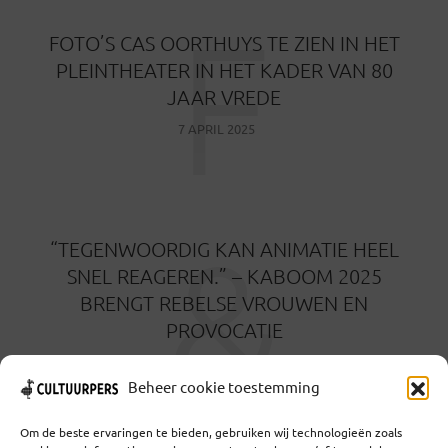
F
FOTO’S CAS OORTHUYS TE ZIEN IN HET
PLEINTHEATER IN HET KADER VAN 80
JAAR VREDE
7 APRIL 2025
&
“TEGENWOORDIG KAN ANIMATIE HEEL
SNEL REAGEREN.” – KABOOM 2025
BRENGT REBELSE VROUWEN EN
PROVOCATIE
12 MAART 2025
Beheer cookie toestemming
Om de beste ervaringen te bieden, gebruiken wij technologieën zoals