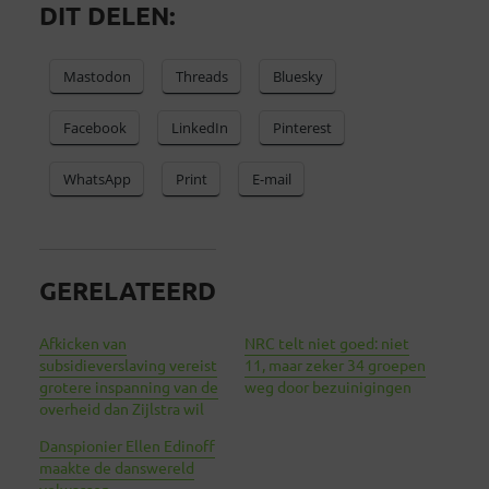
DIT DELEN:
Mastodon
Threads
Bluesky
Facebook
LinkedIn
Pinterest
WhatsApp
Print
E-mail
GERELATEERD
Afkicken van
NRC telt niet goed: niet
subsidieverslaving vereist
11, maar zeker 34 groepen
grotere inspanning van de
weg door bezuinigingen
overheid dan Zijlstra wil
Danspionier Ellen Edinoff
maakte de danswereld
volwassen