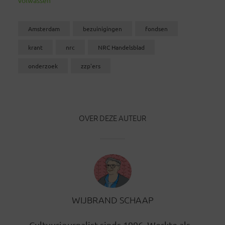
Amsterdam
bezuinigingen
fondsen
krant
nrc
NRC Handelsblad
onderzoek
zzp'ers
OVER DEZE AUTEUR
WIJBRAND SCHAAP
Cultuurjournalist sinds 1996. Werkte als