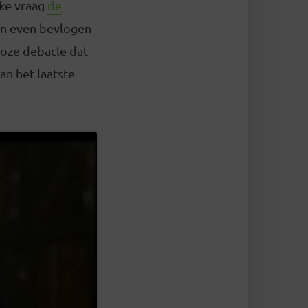
lke vraag
de
een even bevlogen
loze debacle dat
an het laatste