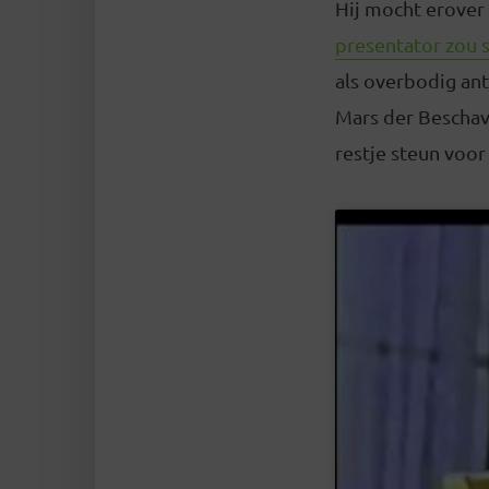
Hij mocht erover 
presentator zou s
als overbodig an
Mars der Beschavi
restje steun voor