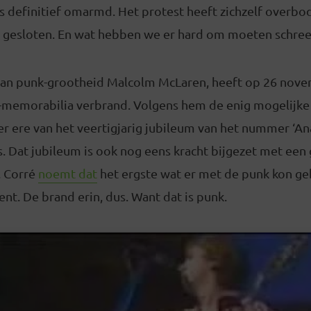
s definitief omarmd. Het protest heeft zichzelf overbo
 gesloten. En wat hebben we er hard om moeten schre
van punk-grootheid Malcolm McLaren, heeft op 26 nove
-memorabilia verbrand. Volgens hem de enig mogelijke 
er ere van het veertigjarig jubileum van het nummer ‘An
s. Dat jubileum is ook nog eens kracht bijgezet met ee
. Corré
noemt dat
het ergste wat er met de punk kon geb
ent. De brand erin, dus. Want dat is punk.