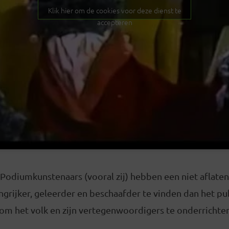
Klik hier om de cookies voor deze dienst te
accepteren
t. Podiumkunstenaars (vooral zij) hebben een niet aflate
angrijker, geleerder en beschaafder te vinden dan het p
er om het volk en zijn vertegenwoordigers te onderrichten