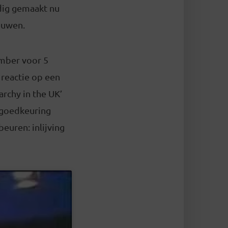
dig gemaakt nu
euwen.
mber voor 5
reactie op een
archy in the UK’
n goedkeuring
euren: inlijving