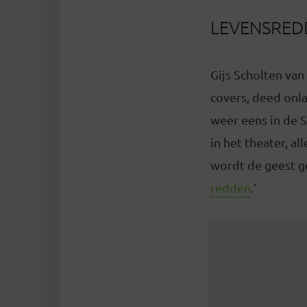
LEVENSRE
Gijs Scholten va
covers, deed onla
weer eens in de S
in het theater, a
wordt de geest ge
redden
.’