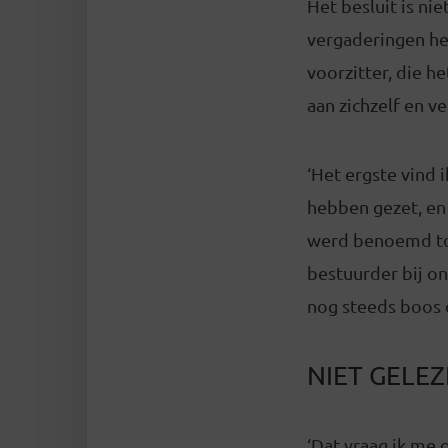
Het besluit is ni
vergaderingen he
voorzitter, die h
aan zichzelf en v
‘Het ergste vind 
hebben gezet, en 
werd benoemd tot 
bestuurder bij o
nog steeds boos 
NIET GELE
‘Dat vraag ik me 