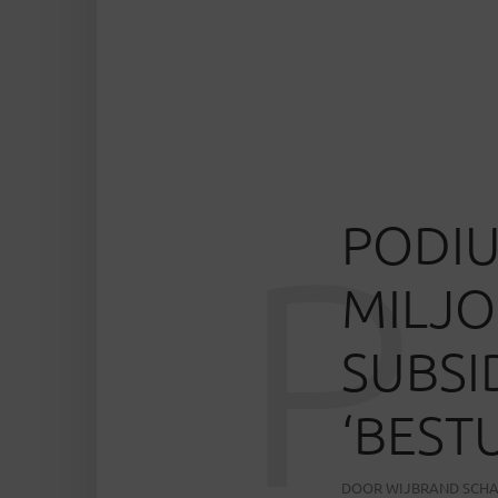
PODI
P
MILJO
SUBSI
‘BEST
DOOR
WIJBRAND SCH