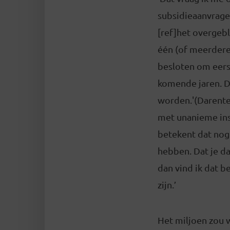
subsidieaanvrage
[ref]het overgebl
één (of meerdere
besloten om eerst
komende jaren. D
worden.'(Darenteg
met unanieme ins
betekent dat nog 
hebben. Dat je da
dan vind ik dat b
zijn.’
Het miljoen zou 