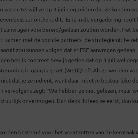
n waren terwijl ze op 3 juli nog zeiden dat ze konden w
even bestuur ontkent dit: ‘Er is in de vergadering nooit
) aanvragen voorbereid/gedaan zouden worden. Het be
 -samen met de sociale partners- de strategie uit te ze
aaruit zou kunnen volgen dat er ESF aanvragen gedaan
en heb ik concreet bewijs gezien dat op 3 juli wel dege
temming in gang is gezet (WS))[/ref] Als ze worden vo
niet dat je ze indient, want daar moet je bestuurlijke d
n vervolgens zegt: “We hebben ze niet gelezen, maar we
estuurlijk onvermogen. Dan denk ik: lees ze eerst, dan k
worden bestemd voor het voortzetten van de kerntaak v