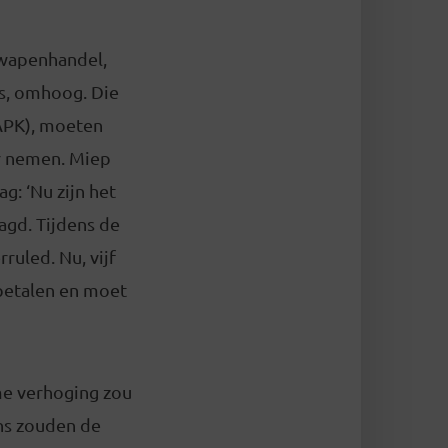
 wapenhandel,
s, omhoog. Die
APK), moeten
ver nemen. Miep
: ‘Nu zijn het
agd. Tijdens de
ruled. Nu, vijf
 betalen en moet
me verhoging zou
ns zouden de