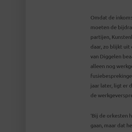
Omdat de inkomste
moeten de bijdra
partijen, Kunste
daar, zo blijkt u
van Diggelen bea
alleen nog werkge
fusiebesprekingen
jaar later, ligt 
de werkgeverspr
‘Bij de orkesten 
gaan, maar dat h