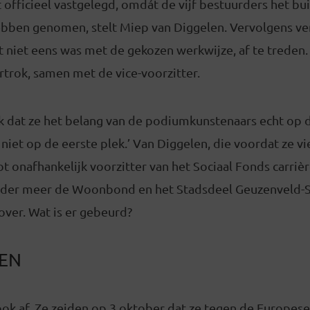
et officieel vastgelegd, omdát de vijf bestuurders het bui
bben genomen, stelt Miep van Diggelen. Vervolgens ver
et niet eens was met de gekozen werkwijze, af te treden.
ertrok, samen met de vice-voorzitter.
ik dat ze het belang van de podiumkunstenaars echt op 
niet op de eerste plek.’ Van Diggelen, die voordat ze vi
onafhankelijk voorzitter van het Sociaal Fonds carrièr
nder meer de Woonbond en het Stadsdeel Geuzenveld-Sl
over. Wat is er gebeurd?
ZEN
ook af. Ze zeiden op 3 oktober dat ze tegen de Europese