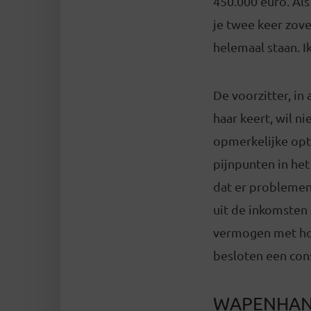
450.000 euro. Als 
je twee keer zove
helemaal staan. Ik
De voorzitter, in
haar keert, wil n
opmerkelijke optr
pijnpunten in het
dat er problemen
uit de inkomsten
vermogen met hoo
besloten een cons
WAPENHAN