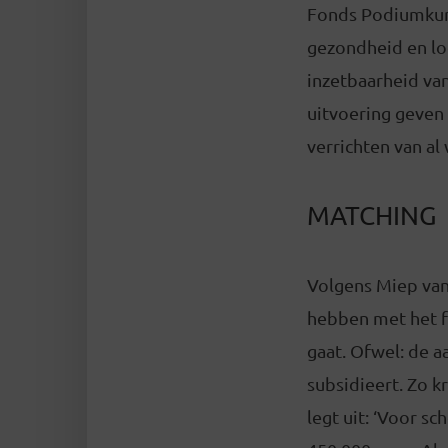
Fonds Podiumkunst
gezondheid en l
inzetbaarheid va
uitvoering geven
verrichten van al
MATCHING
Volgens Miep van
hebben met het f
gaat. Ofwel: de a
subsidieert. Zo kr
legt uit: ‘Voor s