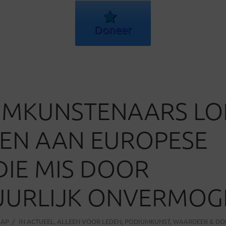
Doneer
UMKUNSTENAARS LO
EN AAN EUROPESE
DIE MIS DOOR
UURLIJK ONVERMOG
AAP
IN
ACTUEEL
,
ALLEEN VOOR LEDEN
,
PODIUMKUNST
,
WAARDEER & DO