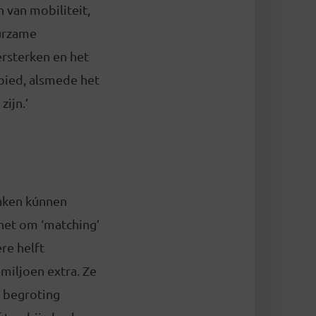
 van mobiliteit,
urzame
rsterken en het
bied, alsmede het
ijn.’
maken kúnnen
het om ‘matching’
re helft
 miljoen extra. Ze
e begroting