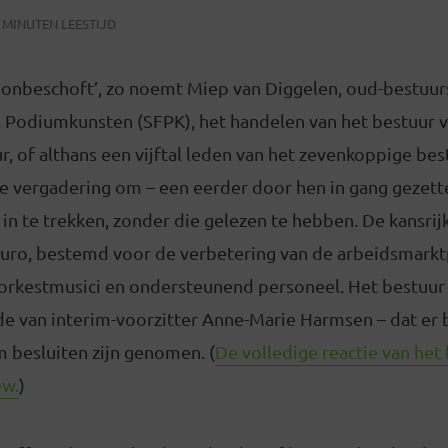
 MINUTEN LEESTIJD
n onbeschoft’, zo noemt Miep van Diggelen, oud-bestuur
s Podiumkunsten (SFPK), het handelen van het bestuur 
r, of althans een vijftal leden van het zevenkoppige bes
le vergadering om – een eerder door hen in gang gezett
in te trekken, zonder die gelezen te hebben. De kansrij
uro, bestemd voor de verbetering van de arbeidsmarkt
, orkestmusici en ondersteunend personeel. Het bestuur
de van interim-voorzitter Anne-Marie Harmsen – dat er 
 besluiten zijn genomen. (
De volledige reactie van het 
ew.
)