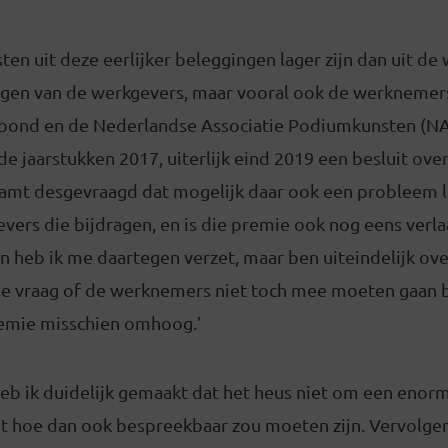
n uit deze eerlijker beleggingen lager zijn dan uit de
gen van de werkgevers, maar vooral ook de werknemer
nbond en de Nederlandse Associatie Podiumkunsten (N
it de jaarstukken 2017, uiterlijk eind 2019 een besluit o
amt desgevraagd dat mogelijk daar ook een probleem lag
vers die bijdragen, en is die premie ook nog eens verla
 heb ik me daartegen verzet, maar ben uiteindelijk over
er de vraag of de werknemers niet toch mee moeten gaan
emie misschien omhoog.’
heb ik duidelijk gemaakt dat het heus niet om een enor
et hoe dan ook bespreekbaar zou moeten zijn. Vervolge