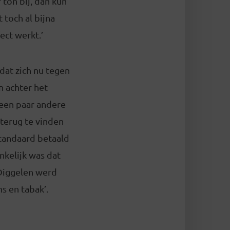
 ton bij, dan kun
 toch al bijna
ect werkt.’
dat zich nu tegen
n achter het
 een paar andere
 terug te vinden
tandaard betaald
nkelijk was dat
Diggelen werd
s en tabak’.