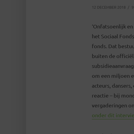
12 DECEMBER 2018
9
‘Onfatsoenlijk e
het Sociaal Fond
fonds. Dat bestuu
buiten de officië
subsidieaanvraag 
om een miljoen e
acteurs, dansers
reactie – bij mon
vergaderingen om
onder dit intervi