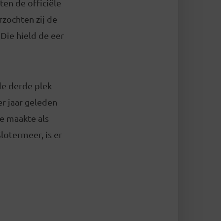
ten de officiële
zochten zij de
 Die hield de eer
de derde plek
er jaar geleden
e maakte als
otermeer, is er