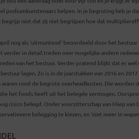
je nou een aanvraag doet voor vijf ton en je krijgt er vijf
el podiumkunstenaars helpen. In je begroting heb je dat
 begrijp niet dat zij niet begrijpen hoe dat multipliereff
 april nog als ‘uitmuntend’ beoordeeld door het bestuur 
iet verder in detail treden over mogelijke andere redene
eden van het bestuur. Verder pratend blijkt dat er wel
 bestuur lagen. Zo is in de jaarstukken van 2016 en 2017
 waren rond de begrote overheadkosten. Die worden s
 die het fonds heeft uit het belegde vermogen. Oorspro
g risico belegd. Onder voorzitterschap van Miep van 
ervatievere belegging te kiezen, en ‘niet meer in wapen
DEL