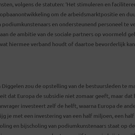
en, volgens de statuten: ‘Het stimuleren en faciliteren
oopbaanontwikkeling om de arbeidsmarktpositie en du
n podiumkunstenaars en ondersteunend personeel te ve
 aan de ambitie van de sociale partners op voormeld ge
 wat hiermee verband houdt of daartoe bevorderlijk kan z
 Diggelen zou de opstelling van de bestuursleden te 
eit dat Europa de subsidie niet zomaar geeft, maar dat 
anvrager investeert zelf de helft, waarna Europa de ande
ijg je met een investering van een half miljoen, een half
choling en bijscholing van podiumkunstenaars staat op d