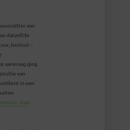
svoorzitter van
van datzelfde
tuur, besloot –
e
ke aanvraag ging
positie van
 ontkent in een
buiten
bestuur staat