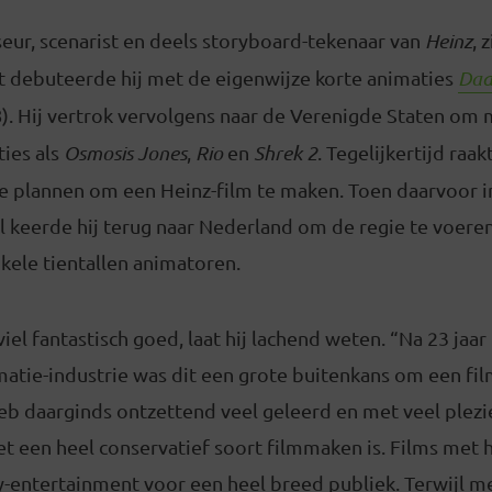
seur, scenarist en deels storyboard-tekenaar van
Heinz
, 
it debuteerde hij met de eigenwijze korte animaties
Da
). Hij vertrok vervolgens naar de Verenigde Staten om
ies als
Osmosis Jones
,
Rio
en
Shrek 2
. Tegelijkertijd raa
de plannen om een Heinz-film te maken. Toen daarvoor i
el keerde hij terug naar Nederland om de regie te voere
kele tientallen animatoren.
iel fantastisch goed, laat hij lachend weten. “Na 23 jaar 
atie-industrie was dit een grote buitenkans om een fi
 heb daarginds ontzettend veel geleerd en met veel plez
het een heel conservatief soort filmmaken is. Films met 
y-entertainment voor een heel breed publiek. Terwijl m