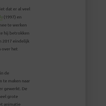
ziet dat er al veel
da
(1997) en
 mee te werken
kte hij betrokken
n 2017 eindelijk
n over het
in de
lm te maken naar
ier gewerkt. De
heel grote
et animatie