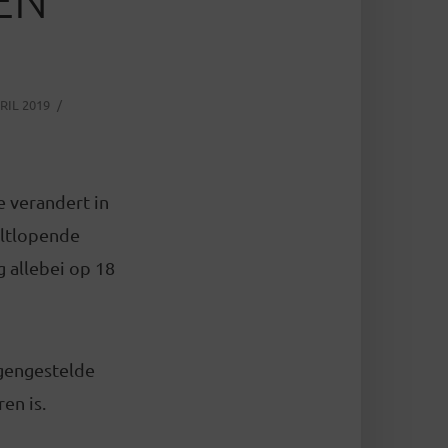
RIL 2019
e verandert in
eltlopende
g allebei op 18
egengestelde
en is.