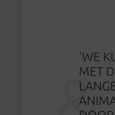
‘WE K
MET D
&
LANG
ANIMA
DOORB