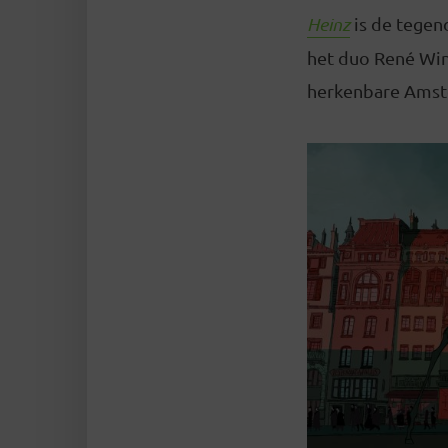
Heinz
is de tegen
het duo René Wind
herkenbare Amste