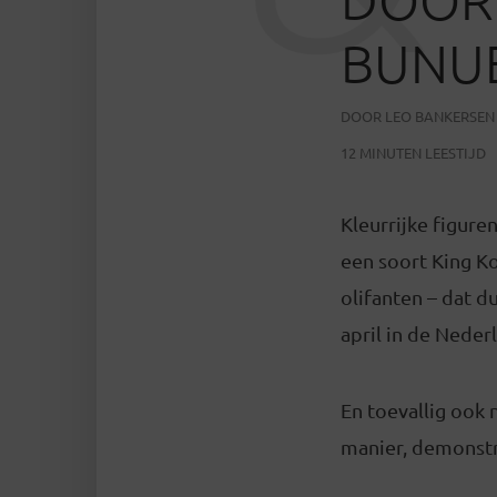
BUNU
DOOR
LEO BANKERSEN
12 MINUTEN LEESTIJD
Kleurrijke figure
een soort King Ko
olifanten – dat d
april in de Neder
En toevallig ook 
manier, demonstre