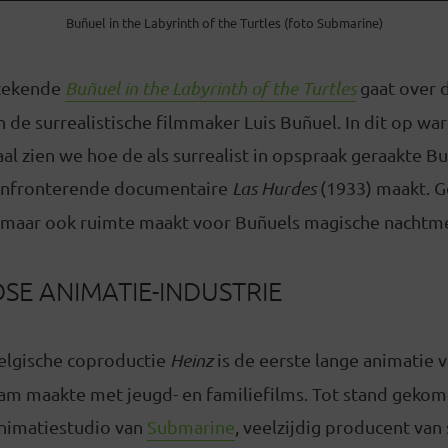
Buñuel in the Labyrinth of the Turtles (foto Submarine)
tekende
Buñuel in the Labyrinth of the Turtles
gaat over d
de surrealistische filmmaker Luis Buñuel. In dit op wa
l zien we hoe de als surrealist in opspraak geraakte Bu
confronterende documentaire
Las Hurdes
(1933) maakt. G
 is, maar ook ruimte maakt voor Buñuels magische nachtme
E ANIMATIE-INDUSTRIE
elgische coproductie
Heinz
is de eerste lange animatie 
am maakte met jeugd- en familiefilms. Tot stand geko
animatiestudio van
Submarine
, veelzijdig producent van