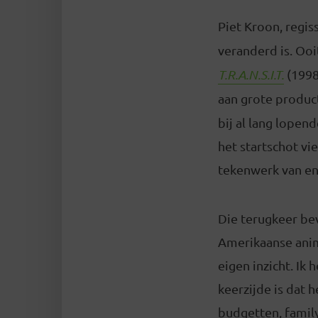
Piet Kroon, regis
veranderd is. Oo
T.R.A.N.S.I.T.
(1998
aan grote product
bij al lang lopen
het startschot vi
tekenwerk van en
Die terugkeer bev
Amerikaanse anim
eigen inzicht. Ik
keerzijde is dat 
budgetten, famil