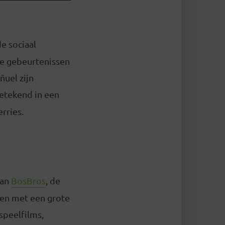
e sociaal
re gebeurtenissen
ñuel zijn
etekend in een
rries.
van
BosBros
, de
men met een grote
 speelfilms,