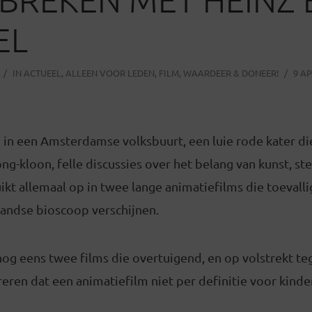
EL
IN
ACTUEEL
,
ALLEEN VOOR LEDEN
,
FILM
,
WAARDEER & DONEER!
9 AP
n in een Amsterdamse volksbuurt, een luie rode kater di
ng-kloon, felle discussies over het belang van kunst, st
uikt allemaal op in twee lange animatiefilms die toevalli
landse bioscoop verschijnen.
nog eens twee films die overtuigend, en op volstrekt t
ren dat een animatiefilm niet per definitie voor kinder