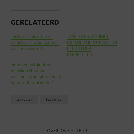
GERELATEERD
Taskforce culturele en
TASKFORCE: KABINET,
creatieve sector: open de
BIED DE CULTUURSECTOR
culturele sector!
EEN HELDER
PERSPECTIEF
‘Verdwenen talent en
menskracht zullen
cultuursector opbreken bij
herstart in september’
lockdown
taskforce
OVER DEZE AUTEUR