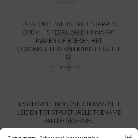
T
TASKFORCE WIL IN TWEE STAPPEN
OPEN: 15 FEBRUARI EN 8 MAART
MAKEN OF BREKEN HET
CORONABELEID VAN KABINET RUTTE
IV
9 FEBRUARI 2022
T
TASKFORCE: ‘NOODSTEUN MAG NIET
LEIDEN TOT STRUCTURELE TOENAME
VAN DE RESERVES’
7 FEBRUARI 2022
Beheer cookie toestemming