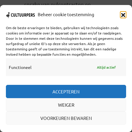
sprake van nulcontracten en
zogenoemde draaideur-constructies, die
Beheer cookie toestemming
feitelijk illegaal zijn.
Om de beste ervaringen te bieden, gebruiken wij technologieën zoals
Mede door fusies van orkesten werden
cookies om informatie over je apparaat op te slaan en/of te raadplegen.
Door in te stemmen met deze technologieën kunnen wij gegevens zoals
musici gedwongen een nulcontract te
surfgedrag of unieke ID's op deze site verwerken. Als je geen
accepteren, waarbij ze op oproepbasis
toestemming geeft of uw toestemming intrekt, kan dit een nadelige
worden ingeschakeld. Zogenaamde
invloed hebben op bepaalde functies en mogelijkheden.
remplacanten verdienen niet zelden
Functioneel
Altijd actief
maar 100 euro voor een heel concert en
krijgen lang niet altijd een vergoeding
voor repetities meteen orkest- laat staan
voor het thuis instuderen van een
ACCEPTEREN
muziekstuk.
WEIGER
Een vergelijkbare rigoureuze
VOORKEUREN BEWAREN
reorganisatie speelde zich af in de
theaterwereld. Alleen het Internationaal