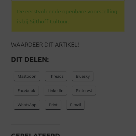
De eerstvolgende openbare voorstelling
is bij Sijthoff Cultuur.
WAARDEER DIT ARTIKEL!
DIT DELEN:
Mastodon
Threads
Bluesky
Facebook
LinkedIn
Pinterest
WhatsApp
Print
E-mail
GERELATEERD