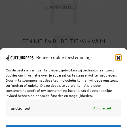
H
2 WEKEN GELEDEN
E
EEN NIEUW BIJBELTJE VAN WIJN
1 MAAND GELEDEN
Beheer cookie toestemming
Om de beste ervaringen te bieden, gebruiken wij technologieën zoals
cookies om informatie over je apparaat op te slaan en/of te raadplegen.
Door in te stemmen met deze technologieën kunnen wij gegevens zoals
surfgedrag of unieke ID's op deze site verwerken. Als je geen
toestemming geeft of uw toestemming intrekt, kan dit een nadelige
Coöperatief Cultureel Persbureau U.A. | Salzburg 29 |
invloed hebben op bepaalde functies en mogelijkheden.
3524KS Utrecht | KvK: 55573592 |Btw:
NL851769731B01 | Bank: NL92 TRIO 0254 7521 01
Functioneel
Altijd actief