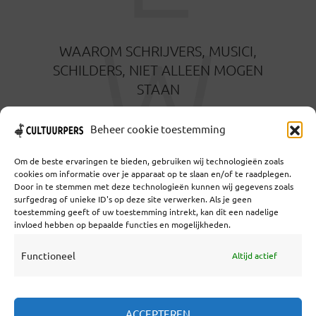
W
WAAROM SCHRIJVERS, MUSICI,
SCHILDERS, NIET ALLEEN MOGEN
STAAN
1 MAAND GELEDEN
Beheer cookie toestemming
Om de beste ervaringen te bieden, gebruiken wij technologieën zoals
cookies om informatie over je apparaat op te slaan en/of te raadplegen.
Door in te stemmen met deze technologieën kunnen wij gegevens zoals
surfgedrag of unieke ID's op deze site verwerken. Als je geen
toestemming geeft of uw toestemming intrekt, kan dit een nadelige
Coöperatief Cultureel Persbureau U.A. | Salzburg 29 |
invloed hebben op bepaalde functies en mogelijkheden.
3524KS Utrecht | KvK: 55573592 |Btw:
NL851769731B01 | Bank: NL92 TRIO 0254 7521 01
Functioneel
Altijd actief
Samenwerken
ACCEPTEREN