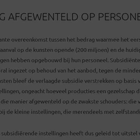
G AFGEWENTELD OP PERSON
ssante overeenkomst tussen het bedrag waarmee het eer
 aanval op de kunsten opende (200 miljoen) en de huidi
lingen hebben opgebouwd bij hun personeel. Subsidiënt
oral ingezet op behoud van het aanbod, tegen de minder
ten bleef de verlaagde subsidie verstrekken op basis v
ellingen, ongeacht hoeveel producties een gezelschap 
p die manier afgewenteld op de zwakste schouders: die
bij de kleine instellingen, die merendeels met zelfstan
 subsidiërende instellingen heeft dus geleid tot uitstel