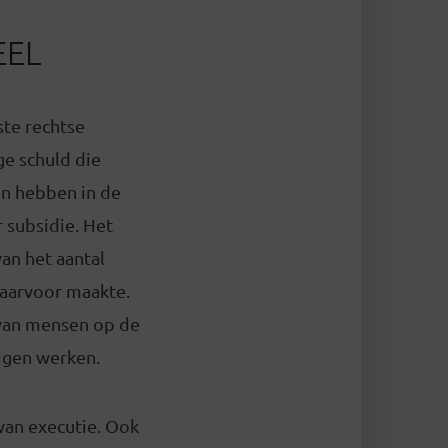
EEL
ste rechtse
ge schuld die
en hebben in de
 subsidie. Het
an het aantal
daarvoor maakte.
 van mensen op de
digen werken.
 van executie. Ook