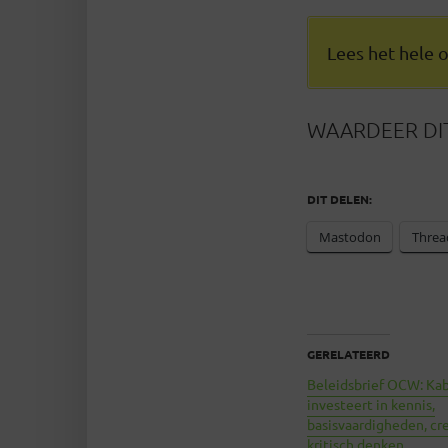
Lees het hele
WAARDEER DIT
DIT DELEN:
Mastodon
Threa
GERELATEERD
Beleidsbrief OCW: Ka
investeert in kennis,
basisvaardigheden, cre
kritisch denken