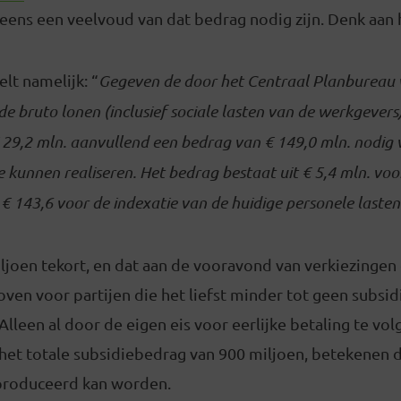
l eens een veelvoud van dat bedrag nodig zijn. Denk aan he
lt namelijk: “
Gegeven de door het Centraal Planbureau
e bruto lonen (inclusief sociale lasten van de werkgevers
29,2 mln. aanvullend een bedrag van € 149,0 mln. nodig 
e kunnen realiseren. Het bedrag bestaat uit € 5,4 mln. voo
€ 143,6 voor de indexatie van de huidige personele lasten
ljoen tekort, en dat aan de vooravond van verkiezingen
en voor partijen die het liefst minder tot geen subsid
Alleen al door de eigen eis voor eerlijke betaling te vol
n het totale subsidiebedrag van 900 miljoen, betekenen d
produceerd kan worden.