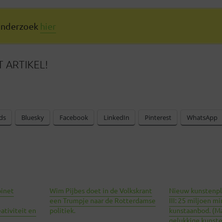
 onderzoek
hier
 ARTIKEL!
ds
Bluesky
Facebook
LinkedIn
Pinterest
WhatsApp
binet
Wim Pijbes doet in de Volkskrant
Nieuw kunstenpl
een Trumpje naar de Rotterdamse
III: 25 miljoen m
ativiteit en
politiek.
kunstaanbod. (M
gelukkige kunste