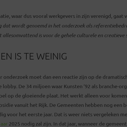
tie, waar dus vooral werkgevers in zijn verenigd, gaat v
g dat wordt genoemd in het onderzoek als referentiebedrag
t allesomvattend is voor de gehele culturele en creatieve 
EN IS TE WEINIG
 onderzoek moet dan een reactie zijn op de dramatische
de lobby. De 34 miljoen waar Kunsten ’92 als branche-org
ppel op de gloeiende plaat. Het werkt alleen voor komen
ubsidie vanuit het Rijk. De Gemeenten hebben nog een 
ig voor het eerste jaar. Dat is weer niets vergeleken me
jaar
2025 nodig zal zijn. In dat jaar, wanneer de gemeen