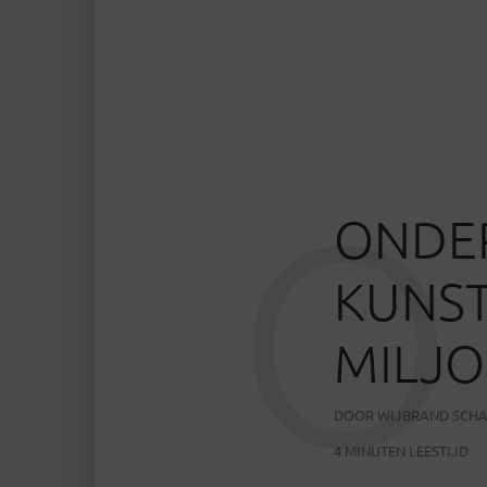
O
ONDER
KUNST
MILJO
DOOR
WIJBRAND SCH
4 MINUTEN LEESTIJD