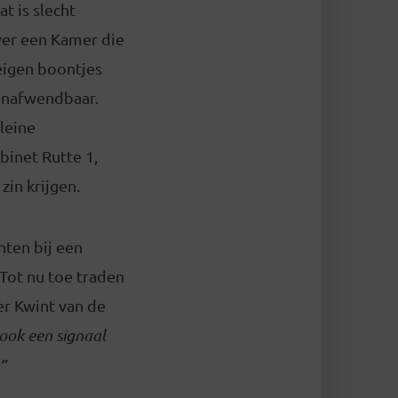
t is slecht
over een Kamer die
 eigen boontjes
onafwendbaar.
kleine
binet Rutte 1,
zin krijgen.
nten bij een
Tot nu toe traden
r Kwint van de
 ook een signaal
”