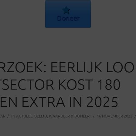
Doneer
ZOEK: EERLIJK LOO
SECTOR KOST 180
EN EXTRA IN 2025
AAP
IN
ACTUEEL
,
BELEID
,
WAARDEER & DONEER!
16 NOVEMBER 2023