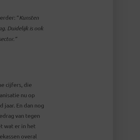
erder: “
Kunsten
. Duidelijk is ook
sector.”
 cijfers, die
anisatie nu op
d jaar. En dan nog
bedrag van tegen
t wat er in het
tekassen overal