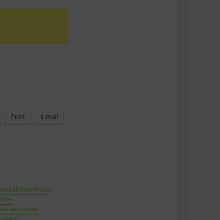
Print
E-mail
an kabinet-Rutte
inder
aar wel meer
naars)