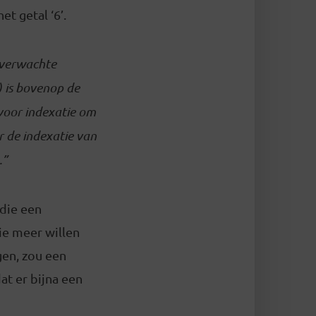
t getal ‘6’.
 verwachte
) is bovenop de
voor indexatie om
r de indexatie van
.”
 die een
ie meer willen
gen, zou een
at er bijna een