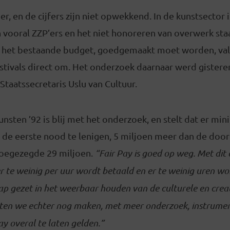
er, en de cijfers zijn niet opwekkend. In de kunstsector i
vooral ZZP’ers en het niet honoreren van overwerk staa
t het bestaande budget, goedgemaakt moet worden, vall
estivals direct om. Het onderzoek daarnaar werd gister
Staatssecretaris Uslu van Cultuur.
sten ’92 is blij met het onderzoek, en stelt dat er min
 de eerste nood te lenigen, 5 miljoen meer dan de door
 toegezegde 29 miljoen.
“Fair Pay is goed op weg. Met dit
er te weinig per uur wordt betaald en er te weinig uren wo
ap gezet in het weerbaar houden van de culturele en creat
ten we echter nog maken, met meer onderzoek, instrumen
ay overal te laten gelden.”