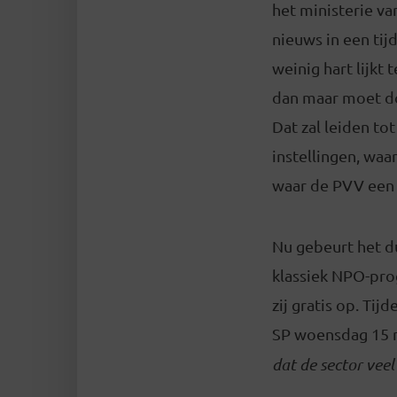
het ministerie va
nieuws in een tij
weinig hart lijkt
dan maar moet do
Dat zal leiden to
instellingen, waa
waar de PVV een p
Nu gebeurt het du
klassiek NPO-pro
zij gratis op. Tij
SP woensdag 15 n
dat de sector vee