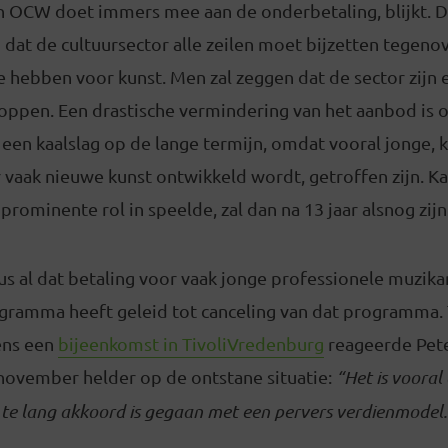
n OCW doet immers mee aan de onderbetaling, blijkt. Da
d dat de cultuursector alle zeilen moet bijzetten tegen
 te hebben voor kunst. Men zal zeggen dat de sector zijn
ppen. Een drastische vermindering van het aanbod is 
t een kaalslag op de lange termijn, omdat vooral jonge, 
r vaak nieuwe kunst ontwikkeld wordt, getroffen zijn. Ka
rominente rol in speelde, zal dan na 13 jaar alsnog zijn 
s al dat betaling voor vaak jonge professionele muzika
gramma heeft geleid tot canceling van dat programma. 
dens een
bijeenkomst in TivoliVredenburg
reageerde Pete
ovember helder op de ontstane situatie:
“Het is vooral
l te lang akkoord is gegaan met een pervers verdienmodel.