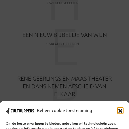
H
2 WEKEN GELEDEN
E
EEN NIEUW BIJBELTJE VAN WIJN
1 MAAND GELEDEN
R
RENÉ GEERLINGS EN MAAS THEATER
EN DANS NEMEN AFSCHEID VAN
ELKAAR
1 MAAND GELEDEN
Beheer cookie toestemming
Om de beste ervaringen te bieden, gebruiken wij technologieën zoals
cookies om informatie over je apparaat op te slaan en/of te raadplegen.