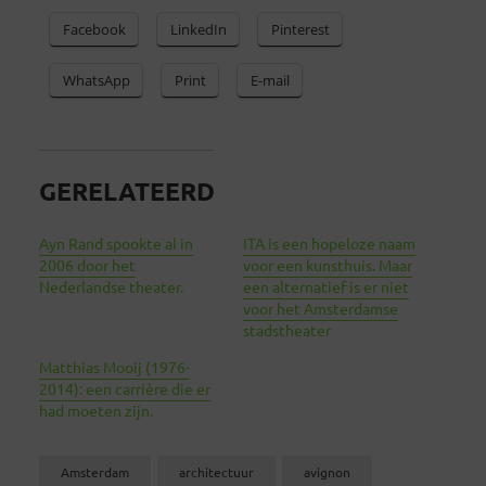
Facebook
LinkedIn
Pinterest
WhatsApp
Print
E-mail
GERELATEERD
Ayn Rand spookte al in
ITA is een hopeloze naam
2006 door het
voor een kunsthuis. Maar
Nederlandse theater.
een alternatief is er niet
voor het Amsterdamse
stadstheater
Matthias Mooij (1976-
2014): een carrière die er
had moeten zijn.
Amsterdam
architectuur
avignon