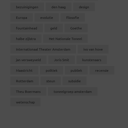
bezuinigingen
den haag
design
Europa
evolutie
filosofie
fountainhead
geld
Goethe
halbe zijlstra
Het Nationale Toneel
Internationaal Theater Amsterdam
ivo van hove
jan versweyveld
Joris Smit
kunstenaars
Maastricht
politiek
publiek
recensie
Rotterdam
steun
subsidie
Theu Boermans
toneelgroep amsterdam
wetenschap