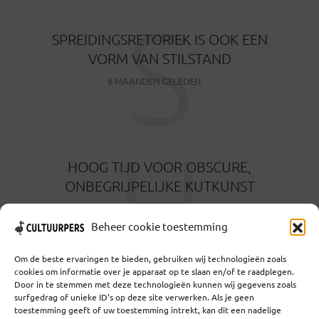
S
SPREIDINGSRETORIEK IS OOK EEN
VORM VAN STILSTAND
6 MAANDEN GELEDEN
H
HOOG TIJD VOOR OBSCURE,
ONBEGRIJPELIJKE KUTKUNST
6 MAANDEN GELEDEN
Beheer cookie toestemming
Om de beste ervaringen te bieden, gebruiken wij technologieën zoals
cookies om informatie over je apparaat op te slaan en/of te raadplegen.
Door in te stemmen met deze technologieën kunnen wij gegevens zoals
surfgedrag of unieke ID's op deze site verwerken. Als je geen
toestemming geeft of uw toestemming intrekt, kan dit een nadelige
Coöperatief Cultureel Persbureau U.A. | Salzburg 29 |