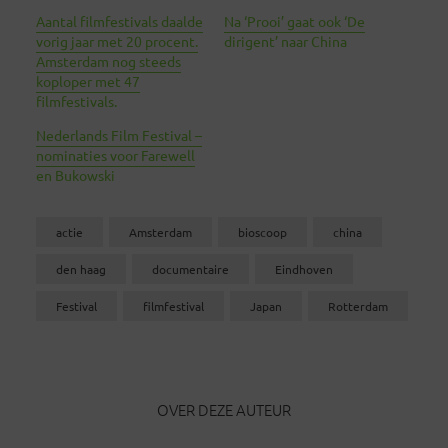
Aantal filmfestivals daalde
Na ‘Prooi’ gaat ook ‘De
vorig jaar met 20 procent.
dirigent’ naar China
Amsterdam nog steeds
koploper met 47
filmfestivals.
Nederlands Film Festival –
nominaties voor Farewell
en Bukowski
actie
Amsterdam
bioscoop
china
den haag
documentaire
Eindhoven
Festival
filmfestival
Japan
Rotterdam
OVER DEZE AUTEUR