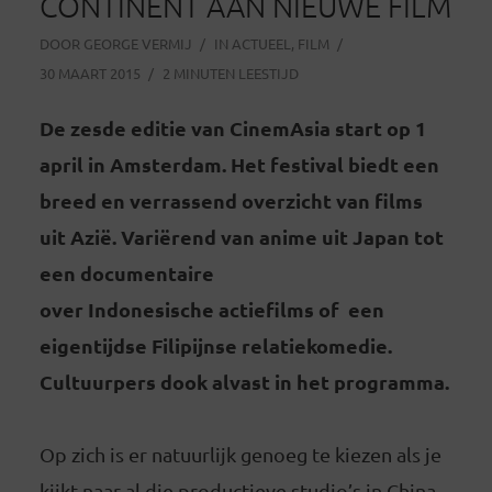
CONTINENT AAN NIEUWE FILM
DOOR
GEORGE VERMIJ
IN
ACTUEEL
,
FILM
30 MAART 2015
2 MINUTEN LEESTIJD
De zesde editie van CinemAsia start op 1
april in Amsterdam. Het festival biedt een
breed en verrassend overzicht van films
uit Azië. Variërend van anime uit Japan tot
een documentaire
over
Indonesische actiefilms of een
eigentijdse Filipijnse relatiekomedie.
Cultuurpers dook alvast in het programma.
Op zich is er natuurlijk genoeg te kiezen als je
kijkt naar al die productieve studio’s in China,