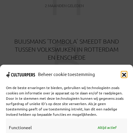
2 MAANDEN GELEDEN
B
BUIJSMANS ‘TOMBOLA’ SMEEDT BAND
TUSSEN VOLKSWIJKEN IN ROTTERDAM
EN ENSCHEDE
3 MAANDEN GELEDEN
Beheer cookie toestemming
Om de beste ervaringen te bieden, gebruiken wij technologieën zoals
cookies om informatie over je apparaat op te slaan en/of te raadplegen.
Door in te stemmen met deze technologieën kunnen wij gegevens zoals
surfgedrag of unieke ID's op deze site verwerken. Als je geen
toestemming geeft of uw toestemming intrekt, kan dit een nadelige
Coöperatief Cultureel Persbureau U.A. | Salzburg 29 |
invloed hebben op bepaalde functies en mogelijkheden.
3524KS Utrecht | KvK: 55573592 |Btw:
NL851769731B01 | Bank: NL92 TRIO 0254 7521 01
Functioneel
Altijd actief