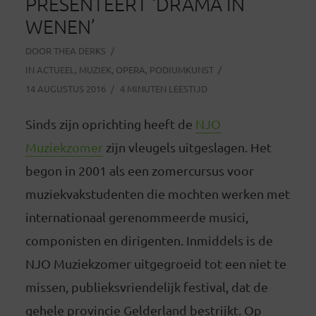
PRESENTEERT ‘DRAMA IN
WENEN’
DOOR
THEA DERKS
IN
ACTUEEL
,
MUZIEK
,
OPERA
,
PODIUMKUNST
14 AUGUSTUS 2016
4 MINUTEN LEESTIJD
Sinds zijn oprichting heeft de
NJO
Muziekzomer
zijn vleugels uitgeslagen. Het
begon in 2001 als een zomercursus voor
muziekvakstudenten die mochten werken met
internationaal gerenommeerde musici,
componisten en dirigenten. Inmiddels is de
NJO Muziekzomer uitgegroeid tot een niet te
missen, publieksvriendelijk festival, dat de
gehele provincie Gelderland bestrijkt. Op