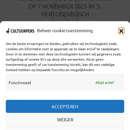
N
OP 7 NOVEMBER 2025 IN ‘S-
HERTOGENBOSCH
10 MAANDEN GELEDEN
Beheer cookie toestemming
Om de beste ervaringen te bieden, gebruiken wij technologieën zoals
cookies om informatie over je apparaat op te slaan en/of te raadplegen.
Door in te stemmen met deze technologieën kunnen wij gegevens zoals
surfgedrag of unieke ID's op deze site verwerken. Als je geen
toestemming geeft of uw toestemming intrekt, kan dit een nadelige
Coöperatief Cultureel Persbureau U.A. | Salzburg 29 |
invloed hebben op bepaalde functies en mogelijkheden.
3524KS Utrecht | KvK: 55573592 |Btw:
NL851769731B01 | Bank: NL92 TRIO 0254 7521 01
Functioneel
Altijd actief
Samenwerken
ACCEPTEREN
Statuten
WEIGER
Redactiestatuut
Over Ons