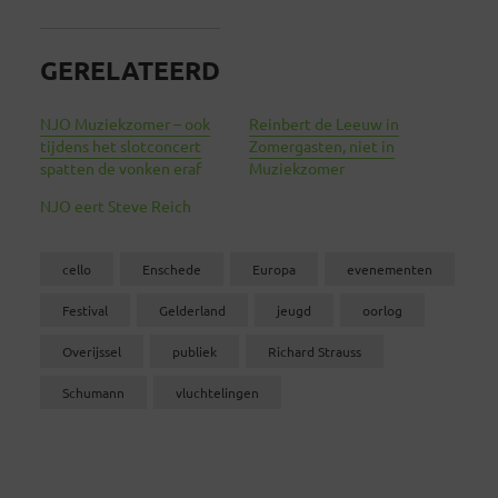
GERELATEERD
NJO Muziekzomer – ook
Reinbert de Leeuw in
tijdens het slotconcert
Zomergasten, niet in
spatten de vonken eraf
Muziekzomer
NJO eert Steve Reich
cello
Enschede
Europa
evenementen
Festival
Gelderland
jeugd
oorlog
Overijssel
publiek
Richard Strauss
Schumann
vluchtelingen