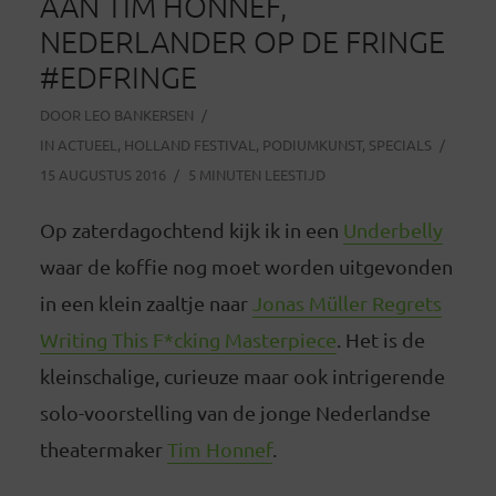
AAN TIM HONNEF,
NEDERLANDER OP DE FRINGE
#EDFRINGE
DOOR
LEO BANKERSEN
IN
ACTUEEL
,
HOLLAND FESTIVAL
,
PODIUMKUNST
,
SPECIALS
15 AUGUSTUS 2016
5 MINUTEN LEESTIJD
Op zaterdagochtend kijk ik in een
Underbelly
waar de koffie nog moet worden uitgevonden
in een klein zaaltje naar
Jonas Müller Regrets
Writing This F*cking Masterpiece
. Het is de
kleinschalige, curieuze maar ook intrigerende
solo-voorstelling van de jonge Nederlandse
theatermaker
Tim Honnef
.