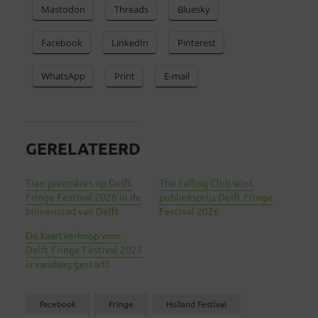
Mastodon
Threads
Bluesky
Facebook
LinkedIn
Pinterest
WhatsApp
Print
E-mail
GERELATEERD
Tien premières op Delft
The Falling Club wint
Fringe Festival 2026 in de
publieksprijs Delft Fringe
binnenstad van Delft
Festival 2026
De kaartverkoop voor
Delft Fringe Festival 2026
is vandaag gestart!
Facebook
Fringe
Holland Festival