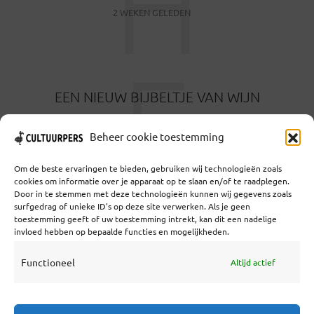
H
2 WEKEN GELEDEN
E
EEN NIEUW BIJBELTJE VAN WIJN
1 MAAND GELEDEN
Beheer cookie toestemming
Om de beste ervaringen te bieden, gebruiken wij technologieën zoals
cookies om informatie over je apparaat op te slaan en/of te raadplegen.
Door in te stemmen met deze technologieën kunnen wij gegevens zoals
surfgedrag of unieke ID's op deze site verwerken. Als je geen
toestemming geeft of uw toestemming intrekt, kan dit een nadelige
Coöperatief Cultureel Persbureau U.A. | Salzburg 29 |
invloed hebben op bepaalde functies en mogelijkheden.
3524KS Utrecht | KvK: 55573592 |Btw:
NL851769731B01 | Bank: NL92 TRIO 0254 7521 01
Functioneel
Altijd actief
Samenwerken