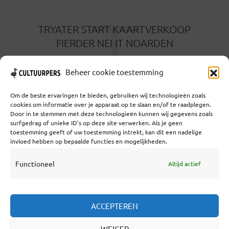
T
TRYATER START KAARTVERKOOP
FIERDER NEI IT NOARDEN
3 MAANDEN GELEDEN
Beheer cookie toestemming
Om de beste ervaringen te bieden, gebruiken wij technologieën zoals
cookies om informatie over je apparaat op te slaan en/of te raadplegen.
Door in te stemmen met deze technologieën kunnen wij gegevens zoals
surfgedrag of unieke ID's op deze site verwerken. Als je geen
toestemming geeft of uw toestemming intrekt, kan dit een nadelige
Coöperatief Cultureel Persbureau U.A. | Salzburg 29 |
invloed hebben op bepaalde functies en mogelijkheden.
3524KS Utrecht | KvK: 55573592 |Btw:
NL851769731B01 | Bank: NL92 TRIO 0254 7521 01
Functioneel
Altijd actief
Samenwerken
ACCEPTEREN
Statuten
WEIGER