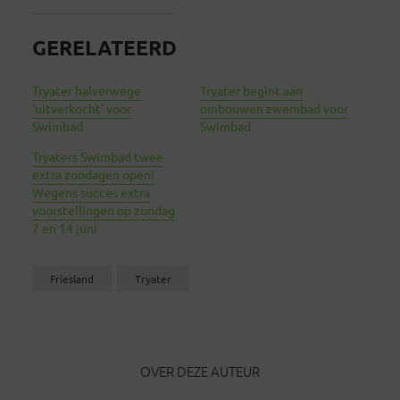
GERELATEERD
Tryater halverwege
Tryater begint aan
‘uitverkocht’ voor
ombouwen zwembad voor
Swimbad
Swimbad
Tryaters Swimbad twee
extra zondagen open!
Wegens succes extra
voorstellingen op zondag
7 en 14 juni
Friesland
Tryater
OVER DEZE AUTEUR