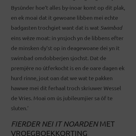
Bysûnder hoe’t alles by-inoar komt op dit plak,
en ek moai dat it gewoane libben mei echte
badgasten trochgiet want dat is wat
Swimbad
eins wêze moat: in ynsjoch yn de libbens efter
de minsken dy’st op in deagewoane dei yn it
swimbad omdobberjen sjochst. Dat de
premjêre no útferkocht is en de oare dagen ek
hurd rinne, jout oan dat we wat te pakken
hawwe mei dit ferhaal troch skriuwer Wessel
de Vries. Moai om ús jubileumjier sa ôf te
sluten.’
FIERDER NEI IT NOARDEN
MET
VROEGBOEKKORTING