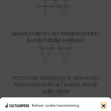
N
10 MAANDEN GELEDEN
W
WAAROM BLIJFT HET PARADISODEBAT
IN AMSTERDAM HANGEN?
11 MAANDEN GELEDEN
F
FOTO’S CAS OORTHUYS TE ZIEN IN HET
PLEINTHEATER IN HET KADER VAN 80
JAAR VREDE
7 APRIL 2025
Beheer cookie toestemming