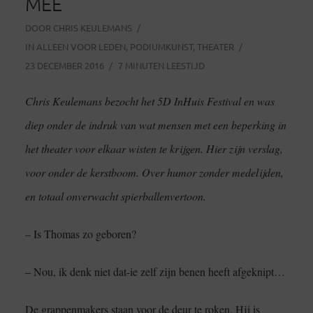
MEE
DOOR
CHRIS KEULEMANS
IN
ALLEEN VOOR LEDEN
,
PODIUMKUNST
,
THEATER
23 DECEMBER 2016
7 MINUTEN LEESTIJD
Chris Keulemans bezocht het 5D InHuis Festival en was
diep onder de indruk van wat mensen met een beperking in
het theater voor elkaar wisten te krijgen. Hier zijn verslag,
voor onder de kerstboom. Over humor zonder medelijden,
en totaal onverwacht spierballenvertoon.
– Is Thomas zo geboren?
– Nou, ik denk niet dat-ie zelf zijn benen heeft afgeknipt…
De grappenmakers staan voor de deur te roken. Hij is