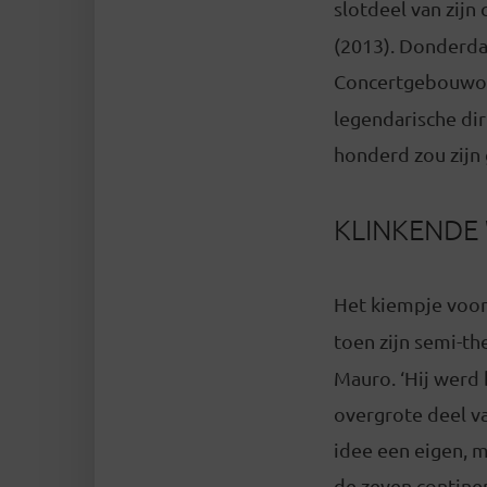
slotdeel van zijn 
(2013). Donderdag
Concertgebouwork
legendarische di
honderd zou zijn
KLINKENDE
Het kiempje voor
toen zijn semi-th
Mauro. ‘Hij werd 
overgrote deel v
idee een eigen, m
de zeven continen