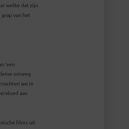
ar welke dat zijn
 grap van het
an ‘een
 kleine omweg
rnachten we in
vervloed aan
nische films uit