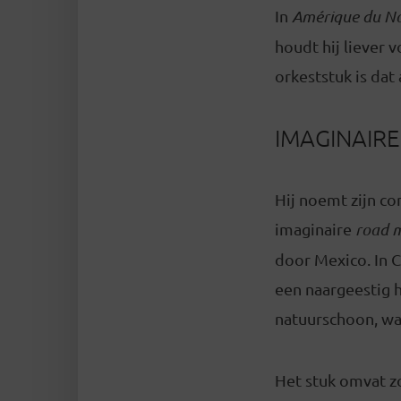
In
Amérique du N
houdt hij liever 
orkeststuk is dat
IMAGINAIR
Hij noemt zijn co
imaginaire
road 
door Mexico. In 
een naargeestig 
natuurschoon, wa
Het stuk omvat zo