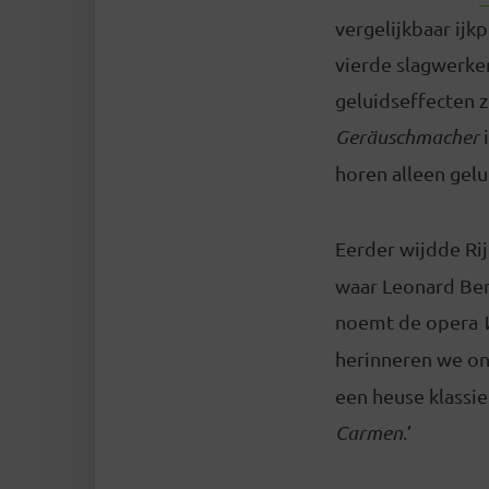
vergelijkbaar ijk
vierde slagwerke
geluidseffecten z
Geräuschmacher
i
horen alleen gelu
Eerder wijdde Rij
waar Leonard Ber
noemt de opera
herinneren we ons
een heuse klassie
Carmen
.’