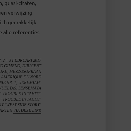
, quasi-citaten,
een verwijzing
ich gemakkelijk
e alle referenties
 + 3 FEBRUARI 2017
O GIMENO, DIRIGENT
OKE, MEZZOSOPRAAN
: AMÉRIQUE DU NORD
E NR. 1, ‘JEREMIAH’
VUELTAS: SENSEMAYÁ
‘TROUBLE IN TAHITI’
‘TROUBLE IN TAHITI’
T ‘WEST SIDE STORY’
AARTEN
VIA DEZE LINK