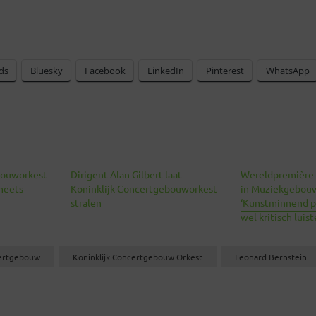
ds
Bluesky
Facebook
LinkedIn
Pinterest
WhatsApp
bouworkest
Dirigent Alan Gilbert laat
Wereldpremière 
meets
Koninklijk Concertgebouworkest
in Muziekgebouw 
stralen
‘Kunstminnend p
wel kritisch luist
ertgebouw
Koninklijk Concertgebouw Orkest
Leonard Bernstein