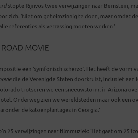
ord
stopte Rijnvos twee verwijzingen naar Bernstein, ma
voor zich. ‘Niet om geheimzinnig te doen, maar omdat de
 alle referenties als verrassing moeten werken.’
E ROAD MOVIE
mpositie een ‘symfonisch scherzo’. Het heeft de vorm v
movie
die de Verenigde Staten doorkruist, inclusief een
Colorado trotseren we een sneeuwstorm, in Arizona ove
hotel. Onderweg zien we wereldsteden maar ook een o
aronder de katoenplantages in Georgia.’
’n 25 verwijzingen naar filmmuziek: ‘Het gaat om 25 ico