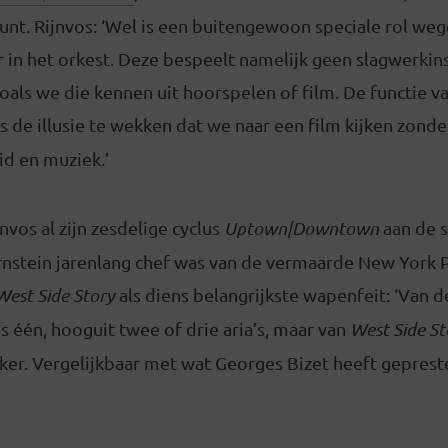
punt. Rijnvos: ‘Wel is een buitengewoon speciale rol we
r in het orkest. Deze bespeelt namelijk geen slagwerki
oals we die kennen uit hoorspelen of film. De functie v
s de illusie te wekken dat we naar een film kijken zond
id en muziek.’
nvos al zijn zesdelige cyclus
Uptown|Downtown
aan de 
nstein jarenlang chef was van de vermaarde New York P
West Side Story
als diens belangrijkste wapenfeit: ‘Van 
 één, hooguit twee of drie aria’s, maar van
West Side S
ker. Vergelijkbaar met wat Georges Bizet heeft gepreste