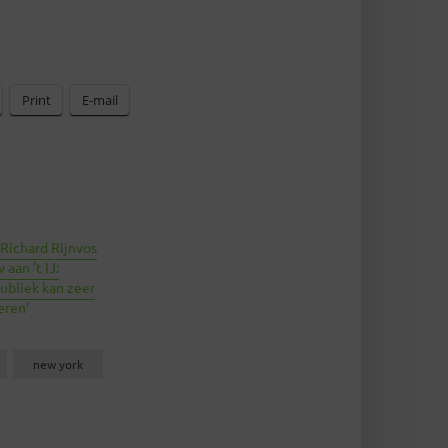
Print
E-mail
Richard Rijnvos
aan ’t IJ:
ubliek kan zeer
eren’
new york