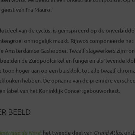
e geest van Fra Mauro.’
slotdeel van de cyclus, is geïnspireerd op de onverbidde
antengroei onmogelijk maakt. Rijnvos componeerde het 
e Amsterdamse Gashouder. Twaalf slagwerkers zijn ro
rbeelden de Zuidpoolcirkel en fungeren als ‘levende klok
 toon hoger aan op een buisklok, tot alle twaalf chroma
eklonken hebben. De opname van de première verschee
gen label van het Koninklijk Concertgebouworkest.
ER BEELD
mérique du Nord
, het tweede deel van
Grand Atlas,
ontb