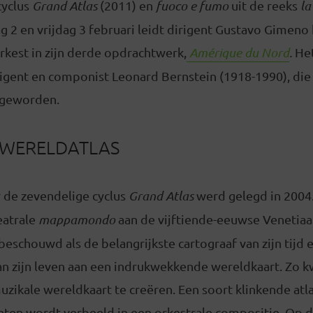
cyclus
Grand Atlas
(2011) en
fuoco e fumo
uit de reeks
la
 2 en vrijdag 3 februari leidt dirigent Gustavo Gimeno 
est in zijn derde opdrachtwerk,
Amérique du Nord
.
Het
rigent en componist Leonard Bernstein (1918-1990), die
 geworden.
 WERELDATLAS
 de zevendelige cyclus
Grand Atlas
werd gelegd in 2004.
eatrale
mappamondo
aan de vijftiende-eeuwse Venetia
beschouwd als de belangrijkste cartograaf van zijn tijd 
an zijn leven aan een indrukwekkende wereldkaart. Zo k
uzikale wereldkaart te creëren. Een soort klinkende atla
ten wordt verbeeld in een orkestrale compositie. Op di