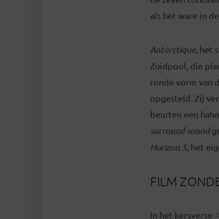
als het ware in d
Antarctique
, het 
Zuidpool, die pl
ronde vorm van d
opgesteld. Zij ve
beurten een halve
surround sound
g
Horizon 5
, het ei
FILM ZOND
In het kersverse
A