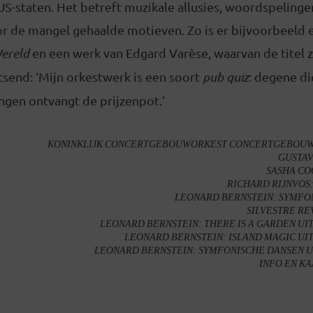
US-staten. Het betreft muzikale allusies, woordspelingen
or de mangel gehaalde motieven. Zo is er bijvoorbeeld 
ereld
en een werk van Edgard Varèse, waarvan de titel z
rtsend: ‘Mijn orkestwerk is een soort
pub quiz
: degene di
ngen ontvangt de prijzenpot.’
KONINKLIJK CONCERTGEBOUWORKEST CONCERTGEBOUW, 2
GUSTAV
SASHA CO
RICHARD RIJNVOS
LEONARD BERNSTEIN: SYMFONI
SILVESTRE RE
LEONARD BERNSTEIN: THERE IS A GARDEN UIT 
LEONARD BERNSTEIN: ISLAND MAGIC UIT 
LEONARD BERNSTEIN: SYMFONISCHE DANSEN UI
INFO EN K