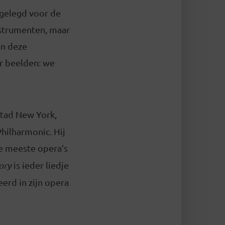
ggelegd voor de
nstrumenten, maar
an deze
er beelden: we
stad New York,
hilharmonic. Hij
de meeste opera’s
tory
is ieder liedje
erd in zijn opera