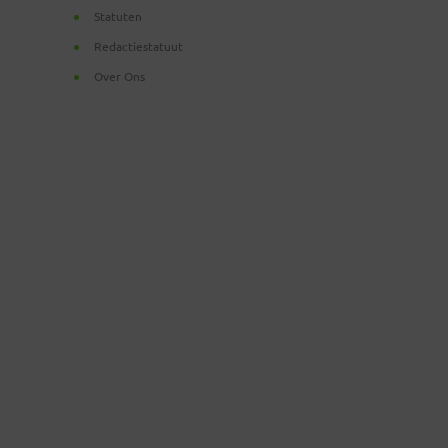
Statuten
Redactiestatuut
Over Ons