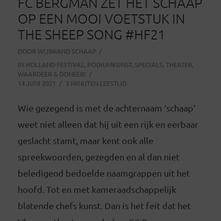
FC BERGMAN ZET HET SCHAAP
OP EEN MOOI VOETSTUK IN
THE SHEEP SONG #HF21
DOOR
WIJBRAND SCHAAP
IN
HOLLAND FESTIVAL
,
PODIUMKUNST
,
SPECIALS
,
THEATER
,
WAARDEER & DONEER!
14 JUNI 2021
3 MINUTEN LEESTIJD
Wie gezegend is met de achternaam ‘schaap’
weet niet alleen dat hij uit een rijk en eerbaar
geslacht stamt, maar kent ook alle
spreekwoorden, gezegden en al dan niet
beledigend bedoelde naamgrappen uit het
hoofd. Tot en met kameraadschappelijk
blatende chefs kunst. Dan is het feit dat het