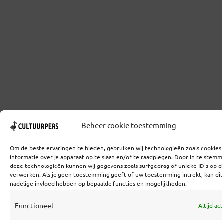
Beheer cookie toestemming
Om de beste ervaringen te bieden, gebruiken wij technologieën zoals cookie
informatie over je apparaat op te slaan en/of te raadplegen. Door in te stem
deze technologieën kunnen wij gegevens zoals surfgedrag of unieke ID's op d
verwerken. Als je geen toestemming geeft of uw toestemming intrekt, kan di
nadelige invloed hebben op bepaalde functies en mogelijkheden.
Functioneel
Altijd ac