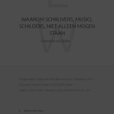
W
WAAROM SCHRIJVERS, MUSICI,
SCHILDERS, NIET ALLEEN MOGEN
STAAN
1 MAAND GELEDEN
Coöperatief Cultureel Persbureau U.A. | Salzburg 29 |
3524KS Utrecht | KvK: 55573592 |Btw:
NL851769731B01 | Bank: NL92 TRIO 0254 7521 01
Samenwerken