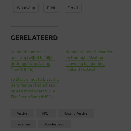
WhatsApp
Print
E-mail
GERELATEERD
Wunderbaum zaait
Koning Willem-Alexander
prachtig twijfel in Mijke
en Koningin Máxima
de Jongs ‘Stop Acting
aanwezig bij opening
Now’ (HF16)
Holland Festival
To blaat or not to blaat. FC
Bergman zet het schaap
op een mooi voetstuk in
The Sheep Song #HF21
Festival
HF21
Holland Festival
recensie
Wunderbaum