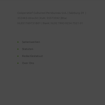
Coöperatief Cultureel Persbureau U.A. | Salzburg 29 |
3524KS Utrecht | KvK: 55573592 |Btw:
NL851769731B01 | Bank: NL92 TRIO 0254 7521 01
Samenwerken
Statuten
Redactiestatuut
Over Ons