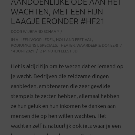
AANDOENLIJKE ODE AAN HET
WACHTEN, MET EEN FIJN
LAAGJE ERONDER #HF21
DOOR
WIJBRAND SCHAAP
IN
ALLEEN VOOR LEDEN
,
HOLLAND FESTIVAL
,
PODIUMKUNST
,
SPECIALS
,
THEATER
,
WAARDEER & DONEER!
14 JUNI 2021
2 MINUTEN LEESTIJD
Het is altijd fijn om te weten dat er iemand op
je wacht. Bedrijven die zeldzame dingen
aanbieden, ambtenaren die zeer gewilde
stempels te zetten hebben, allemaal hebben
ze hun geluk en hun inkomen te danken aan
mensen die op hen willen wachten. Het
wachten zelf is natuurlijk ook iets waar je een