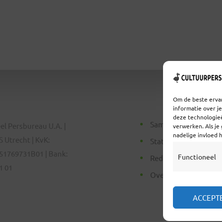
Om de beste ervar
informatie over j
deze technologieë
Samenwerken
el Persbureau U.A. |
verwerken. Als je
nadelige invloed 
 Utrecht | KvK:
Statuten
51769731B01 | Bank:
Functioneel
Redactiestatuut
1 01
Over Ons
ACCEPT