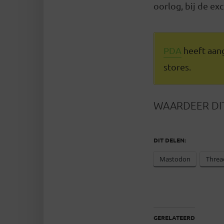
oorlog, bij de exc
PDA
heeft aang
stores.
WAARDEER DIT
DIT DELEN:
Mastodon
Threa
GERELATEERD