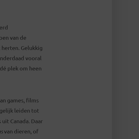
werd
pen van de
 herten. Gelukkig
 inderdaad vooral
 dé plek om heen
van games, films
elijk leiden tot
 uit Canada. Daar
gs
van dieren, of