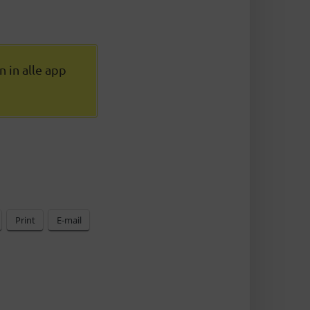
 in alle app
Print
E-mail