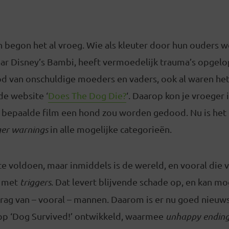
 begon het al vroeg. Wie als kleuter door hun ouders 
r Disney’s Bambi, heeft vermoedelijk trauma’s opgelo
d van onschuldige moeders en vaders, ook al waren het
 de website ‘
Does The Dog Die?
‘. Daarop kon je vroeger
n bepaalde film een hond zou worden gedood. Nu is het
ger warnings
in alle mogelijke categorieën.
 te voldoen, maar inmiddels is de wereld, en vooral die 
l met
triggers
. Dat levert blijvende schade op, en kan mog
ag van – vooral – mannen. Daarom is er nu goed nieuws
pp ‘Dog Survived!’ ontwikkeld, waarmee
unhappy endin