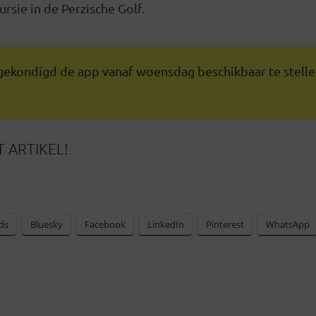
ursie in de Perzische Golf.
ekondigd de app vanaf woensdag beschikbaar te stellen
 ARTIKEL!
ds
Bluesky
Facebook
LinkedIn
Pinterest
WhatsApp