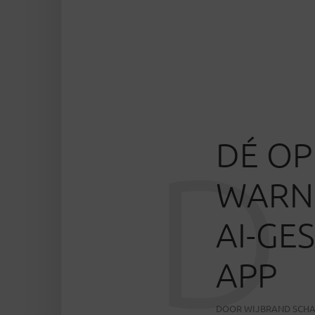
DÉ OP
D
WARNI
AI-GE
APP
DOOR
WIJBRAND SCH