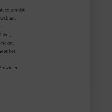
nt, columnist
uwsblad,
e
Maker,
tmaker,
heet het
Fonzie en