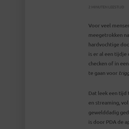
2 MINUTEN LEESTIJD
Voor veel mensen
meegetrokken naa
hardvochtige doo
is er al een tijdje
checken of in ee
te gaan voor
trig
Dat leek een tijd
en streaming, vo
gewelddadig gedr
is door PDA de a