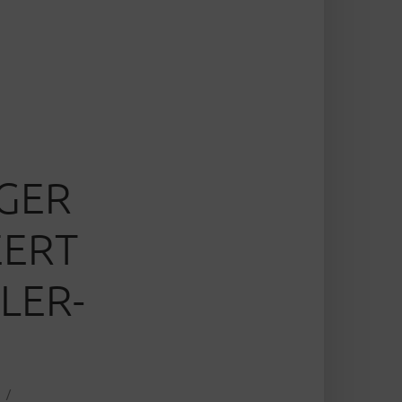
GER
EERT
LER-