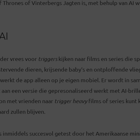
f Thrones of Vinterbergs Jagten is, met behulp van AI 
AI
nder vrees voor
triggers
kijken naar films en series die s
stervende dieren, krijsende baby’s en ontploffende vli
 werkt de app alleen op je eigen mobiel. Er wordt in s
aan een versie die gepresonaliseerd werkt met AI-brille
on met vrienden naar
trigger heavy
films of series kunt 
ard zullen blijven.
s inmiddels succesvol getest door het Amerikaanse mini