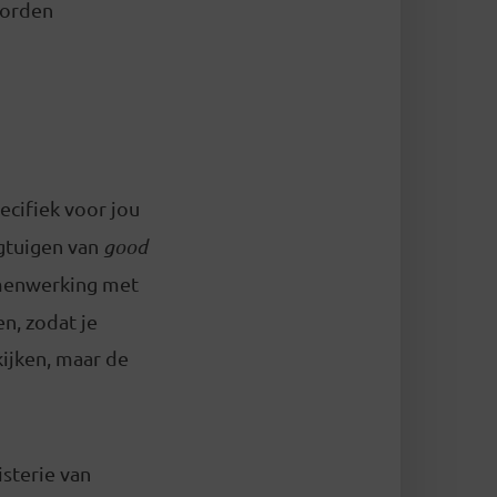
worden
pecifiek voor jou
egtuigen van
good
amenwerking met
n, zodat je
kijken, maar de
sterie van