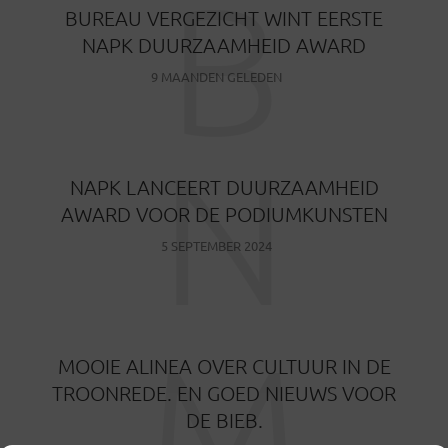
B
BUREAU VERGEZICHT WINT EERSTE
NAPK DUURZAAMHEID AWARD
9 MAANDEN GELEDEN
N
NAPK LANCEERT DUURZAAMHEID
AWARD VOOR DE PODIUMKUNSTEN
5 SEPTEMBER 2024
M
MOOIE ALINEA OVER CULTUUR IN DE
TROONREDE. EN GOED NIEUWS VOOR
DE BIEB.