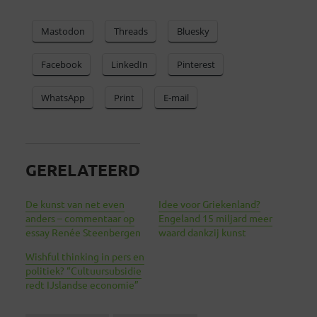
Mastodon
Threads
Bluesky
Facebook
LinkedIn
Pinterest
WhatsApp
Print
E-mail
GERELATEERD
De kunst van net even
Idee voor Griekenland?
anders – commentaar op
Engeland 15 miljard meer
essay Renée Steenbergen
waard dankzij kunst
Wishful thinking in pers en
politiek? “Cultuursubsidie
redt IJslandse economie”