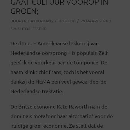
GAAT CULTUUR VOOROP IN
GROEN;
DOOR
ERIK AKKERMANS
IN
BELEID
29 MAART 2024
5 MINUTEN LEESTIJD
De donut – Amerikaanse lekkernij van
Nederlandse oorsprong – is populair. Zelf
geef ik de voorkeur aan de tompouce. De
naam klinkt chic Frans, toch is het vooral
dankzij de HEMA een veel gewaardeerde
Nederlandse traktatie.
De Britse econome Kate Raworth nam de
donut als metafoor haar alternatief voor de
huidige groei-economie. Ze stelt dat de