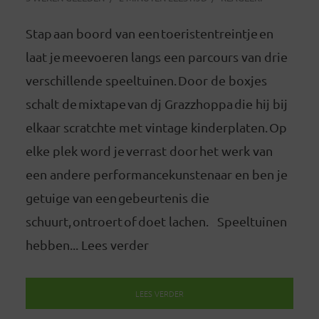
Stap aan boord van een toeristentreintje en
laat je meevoeren langs een parcours van drie
verschillende speeltuinen. Door de boxjes
schalt de mixtape van dj Grazzhoppa die hij bij
elkaar scratchte met vintage kinderplaten. Op
elke plek word je verrast door het werk van
een andere performancekunstenaar en ben je
getuige van een gebeurtenis die
schuurt, ontroert of doet lachen. Speeltuinen
hebben... Lees verder
LEES VERDER