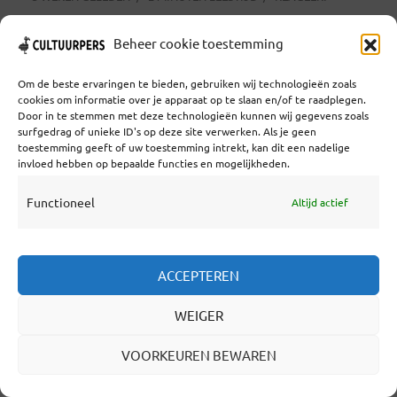
Deze zomer gaat NERGENS, het nieuwe
Beheer cookie toestemming
immersieve theaterwerk
Om de beste ervaringen te bieden, gebruiken wij technologieën zoals
van Schippers&VanGucht, in première tijdens
cookies om informatie over je apparaat op te slaan en/of te raadplegen.
Door in te stemmen met deze technologieën kunnen wij gegevens zoals
Theaterfestival Boulevard. Na de
surfgedrag of unieke ID's op deze site verwerken. Als je geen
toestemming geeft of uw toestemming intrekt, kan dit een nadelige
kortfilm ERGENS (2025) voor kinderen, volgt
invloed hebben op bepaalde functies en mogelijkheden.
nu een nieuwe stap: een indringende 360°
Functioneel
Altijd actief
filmervaring in VR, speciaal voor (jong)
volwassenen. Bestaat er zoiets als een
ervaring die je niet kunt delen? Een gevoel
ACCEPTEREN
waar woorden net... Lees verder
WEIGER
VOORKEUREN BEWAREN
LEES VERDER