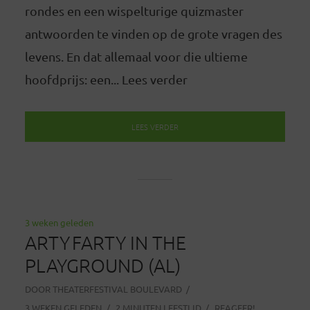
rondes en een wispelturige quizmaster
antwoorden te vinden op de grote vragen des
levens. En dat allemaal voor die ultieme
hoofdprijs: een... Lees verder
LEES VERDER
3 weken geleden
ARTY FARTY IN THE
PLAYGROUND (AL)
DOOR
THEATERFESTIVAL BOULEVARD
3 WEKEN GELEDEN
2 MINUTEN LEESTIJD
REAGEER!