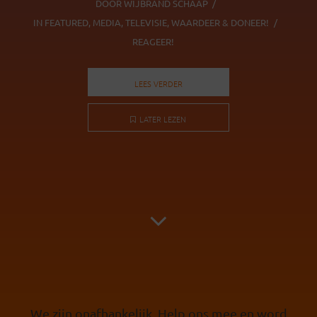
DOOR
WIJBRAND SCHAAP
IN
FEATURED
,
MEDIA
,
TELEVISIE
,
WAARDEER & DONEER!
REAGEER!
LEES VERDER
LATER LEZEN
We zijn onafhankelijk. Help ons mee en word