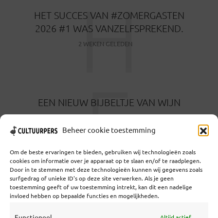
H
HET SUCCES VAN #ZOMERGASTEN
2026 #1 WAS VANZELFSPREKEND.
2 WEKEN GELEDEN
E
EEN NIEUW BIJBELTJE VAN WIJN
1 MAAND GELEDEN
Beheer cookie toestemming
Om de beste ervaringen te bieden, gebruiken wij technologieën zoals
cookies om informatie over je apparaat op te slaan en/of te raadplegen.
Door in te stemmen met deze technologieën kunnen wij gegevens zoals
surfgedrag of unieke ID's op deze site verwerken. Als je geen
toestemming geeft of uw toestemming intrekt, kan dit een nadelige
Coöperatief Cultureel Persbureau U.A. | Salzburg 29 |
invloed hebben op bepaalde functies en mogelijkheden.
3524KS Utrecht | KvK: 55573592 |Btw:
NL851769731B01 | Bank: NL92 TRIO 0254 7521 01
Functioneel
Altijd actief