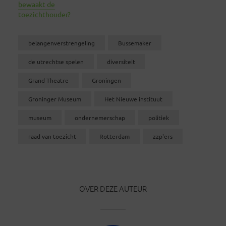
bewaakt de
toezichthouder?
belangenverstrengeling
Bussemaker
de utrechtse spelen
diversiteit
Grand Theatre
Groningen
Groninger Museum
Het Nieuwe instituut
museum
ondernemerschap
politiek
raad van toezicht
Rotterdam
zzp'ers
OVER DEZE AUTEUR