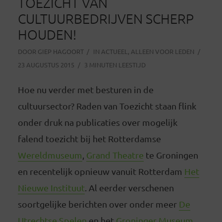
TOEZICHT VAN
CULTUURBEDRIJVEN SCHERP
HOUDEN!
DOOR
GIEP HAGOORT
IN
ACTUEEL
,
ALLEEN VOOR LEDEN
23 AUGUSTUS 2015
3 MINUTEN LEESTIJD
Hoe nu verder met besturen in de
cultuursector? Raden van Toezicht staan flink
onder druk na publicaties over mogelijk
falend toezicht bij het Rotterdamse
Wereldmuseum
,
Grand Theatre
te Groningen
en recentelijk opnieuw vanuit Rotterdam
Het
Nieuwe Instituut
. Al eerder verschenen
soortgelijke berichten over onder meer
De
Utrechtse Spelen
en het
Groninger Museum
.