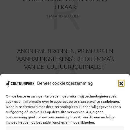
R
ELKAAR
1 MAAND GELEDEN
A
ANONIEME BRONNEN, PRIMEURS EN
‘AANHALINGSTEKENS’: DE DILEMMA’S
VAN DE ‘CULTUURJOURNALIST’
1 MAAND GELEDEN
Beheer cookie toestemming
Om de beste ervaringen te bieden, gebruiken wij technologieën zoals
cookies om informatie over je apparaat op te slaan en/of te raadplegen.
Door in te stemmen met deze technologieën kunnen wij gegevens zoals
surfgedrag of unieke ID's op deze site verwerken. Als je geen
toestemming geeft of uw toestemming intrekt, kan dit een nadelige
Coöperatief Cultureel Persbureau U.A. | Salzburg 29 |
invloed hebben op bepaalde functies en mogelijkheden.
3524KS Utrecht | KvK: 55573592 |Btw: