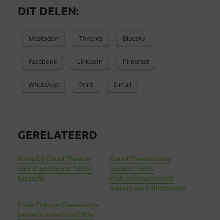
DIT DELEN:
Mastodon
Threads
Bluesky
Facebook
LinkedIn
Pinterest
WhatsApp
Print
E-mail
GERELATEERD
Ramp bij Grand Theatre
Grand Theatre ramp
vooral gevolg van falend
update: Fonds
toezicht
Podiumkunsten redt
makers van faillissement
Code Cultural Governance
behoeft onderhoud: Wie