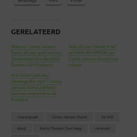
WhatsApp
Print
E-mail
GERELATEERD
Waarom Conny Janssen
Voor dit ene moment wil
Danst dit jaar gaat winnen.
je MIRROR MIRROR van
Genomineerden dansprijs
Conny Janssen Danst niet
Zwanen 2019 bekend.
missen
Hoe intiem kan een
choreografie zijn? – Conny
Janssen Danst jubileert
met een expositie in de
Kunsthal
choreograaf
Conny Janssen Danst
De Stijl
dood
Korzo Theater Den Haag
recensie