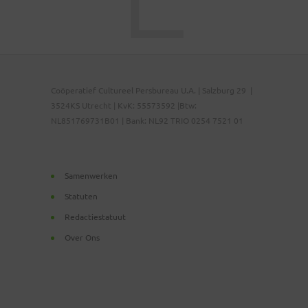
Coöperatief Cultureel Persbureau U.A. | Salzburg 29 |
3524KS Utrecht | KvK: 55573592 |Btw:
NL851769731B01 | Bank: NL92 TRIO 0254 7521 01
Samenwerken
Statuten
Redactiestatuut
Over Ons