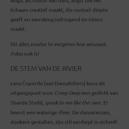
Angst als motor van dans; angst die het
lichaam creatief maakt, die contact diepte
geeft en aanraking indringend en intens
maakt.
Dit alles zonder te vergeten hoe amusant
Fobia
ook is!
DE STEM VAN DE RIVIER
Lana Čoporda (van Dansateliers) koos als
uitgangspunt voor
Creep Deep
een gedicht van
Shanda Studd,
speak to me like the river
. Er
heerst een waterige sfeer. De danseressen,
donkere gestalten, zijn stil verdiept in zichzelf.