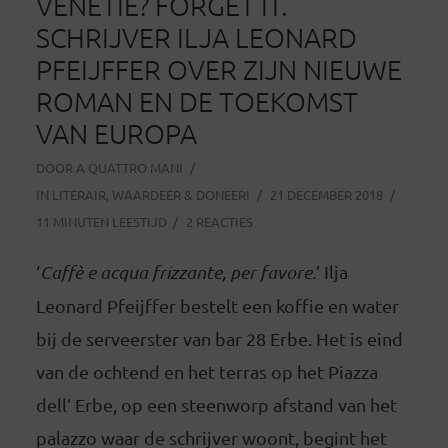
VENETIË? FORGET IT.
SCHRIJVER ILJA LEONARD
PFEIJFFER OVER ZIJN NIEUWE
ROMAN EN DE TOEKOMST
VAN EUROPA
DOOR
A QUATTRO MANI
IN
LITERAIR
,
WAARDEER & DONEER!
21 DECEMBER 2018
11 MINUTEN LEESTIJD
2 REACTIES
‘
Caffè e acqua frizzante, per favore.
’ Ilja
Leonard Pfeijffer bestelt een koffie en water
bij de serveerster van bar 28 Erbe. Het is eind
van de ochtend en het terras op het Piazza
dell’ Erbe, op een steenworp afstand van het
palazzo waar de schrijver woont, begint het