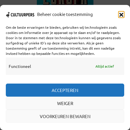
Beheer cookie toestemming
Om de beste ervaringen te bieden, gebruiken wij technologieën zoals
cookies om informatie over je apparaat op te slaan en/of te raadplegen.
WAARDEER DIT ARTIKEL!
Door in te stemmen met deze technologieën kunnen wij gegevens zoals
surfgedrag of unieke ID's op deze site verwerken. Als je geen
DIT DELEN:
toestemming geeft of uw toestemming intrekt, kan dit een nadelige
invloed hebben op bepaalde functies en mogelijkheden.
Mastodon
Threads
Bluesky
Functioneel
Altijd actief
Facebook
LinkedIn
Pinterest
ACCEPTEREN
WhatsApp
Print
E-mail
WEIGER
VOORKEUREN BEWAREN
GERELATEERD