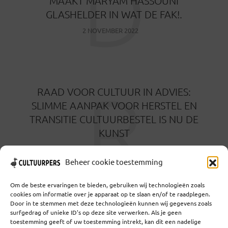
D
MAAKT MARYAM HASSOUNI
GLASHELDER IN WAT DE FAK!.
2 NOVEMBER 2022
R
RAAD VOOR CULTUUR IN ADVIES:
SLIMME AANPAK VOOR HERSTEL EN
TRANSITIE CULTUURBESTEL IS NU DE
KUNST
4 NOVEMBER 2021
Beheer cookie toestemming
Om de beste ervaringen te bieden, gebruiken wij technologieën zoals
cookies om informatie over je apparaat op te slaan en/of te raadplegen.
Door in te stemmen met deze technologieën kunnen wij gegevens zoals
surfgedrag of unieke ID's op deze site verwerken. Als je geen
toestemming geeft of uw toestemming intrekt, kan dit een nadelige
Coöperatief Cultureel Persbureau U.A. | Salzburg 29 |