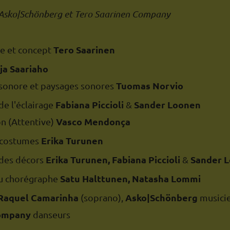
 Asko|Schönberg et Tero Saarinen Company
Tero Saarinen
e et concept
ja Saariaho
Tuomas Norvio
sonore et paysages sonores
Fabiana Piccioli
Sander Loonen
e l'éclairage
&
Vasco Mendonça
n (Attentive)
Erika Turunen
 costumes
Erika Turunen, Fabiana Piccioli
Sander 
des décors
&
Satu Halttunen, Natasha Lommi
du chorégraphe
Raquel Camarinha
Asko|Schönberg
(soprano),
musici
Company
danseurs