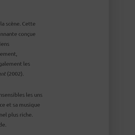
la scène. Cette
tonnante conçue
iens
vement,
également les
ant
(2002).
nsensibles les uns
ice et sa musique
nel plus riche.
nde.