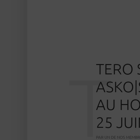
TERO 
T
ASKO|
AU HO
25 JU
PAR
UN DE NOS MEMBR