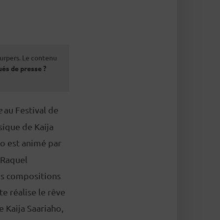
urpers. Le contenu
és de presse ?
ie
au Festival de
sique de Kaija
ho est animé par
 Raquel
es compositions
e réalise le rêve
 Kaija Saariaho,