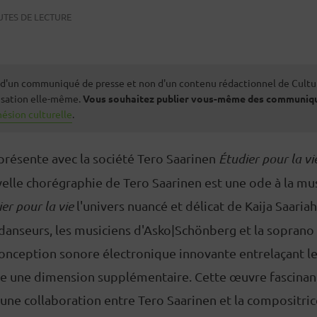
UTES DE LECTURE
it d'un communiqué de presse et non d'un contenu rédactionnel de Cultu
nisation elle-même.
Vous souhaitez publier vous-même des communiqu
ésion culturelle
.
résente avec la société Tero Saarinen
Étudier pour la v
elle chorégraphie de Tero Saarinen est une ode à la mu
er pour la vie
l'univers nuancé et délicat de Kaija Saaria
danseurs, les musiciens d'Asko|Schönberg et la soprano
onception sonore électronique innovante entrelaçant l
te une dimension supplémentaire. Cette œuvre fascinant
une collaboration entre Tero Saarinen et la compositrice