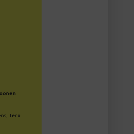
Loonen
Tero
ens,