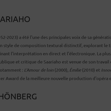
AARIAHO
952-2023) a été l'une des principales voix de sa générat
 style de composition textural distinctif, explorant le 
nant l'interprétation en direct et l'électronique. La plu
blique et critique de Saariaho est venue de son travail
 notamment :
L'Amour de loin
(2000),
Émilie
(2010) et
Inno
ier Award de la meilleure nouvelle production d'opéra 
CHÖNBERG