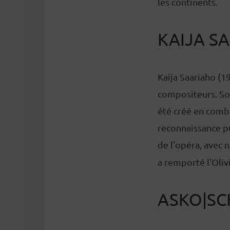
les continents.
KAIJA S
Kaija Saariaho (1
compositeurs. Son
été créé en combi
reconnaissance pu
de l'opéra, avec
a remporté l'Oliv
ASKO|S