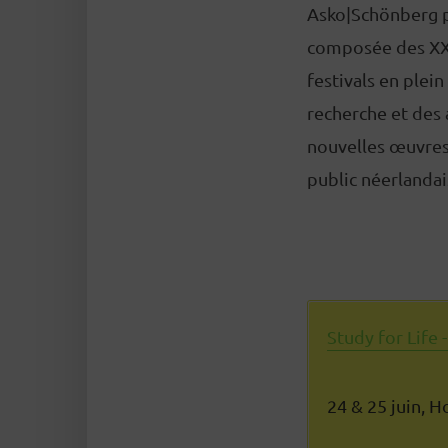
Asko|Schönberg p
composée des XXe 
festivals en plei
recherche et des a
nouvelles œuvres 
public néerlandai
Study for Life
24 & 25 juin, 