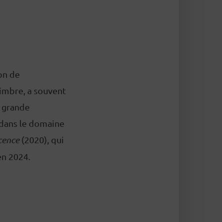
ion de
timbre, a souvent
s grande
 dans le domaine
cence
(2020), qui
en 2024.