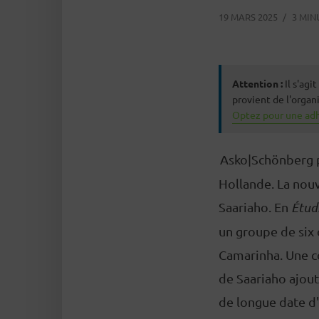
19 MARS 2025
3 MIN
Attention :
Il s'ag
provient de l'orga
Optez pour une adh
Asko|Schönberg p
Hollande. La nouv
Saariaho. En
Étudi
un groupe de six 
Camarinha. Une c
de Saariaho ajou
de longue date d'