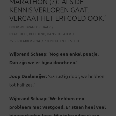
MARATHON (7): ‘ALS DE
KENNIS VERLOREN GAAT,
VERGAAT HET ERFGOED OOK.’
DOOR
WIJBRAND SCHAAP
IN
ACTUEEL
,
BEELDEND
,
DANS
,
THEATER
25 SEPTEMBER 2014
10 MINUTEN LEESTIJD
Wijbrand Schaap: ‘Nog een enkel puntje.
Dan zijn we er bijna doorheen.’
Joop Daalmeijer:
‘Ga rustig door, we hebben
tot half zes.’
Wijbrand Schaap: ‘We hebben een
probleem met vastgoed. Er staan heel veel
binnensteden leeg. Winkelpanden staan