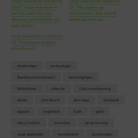
Joop Daalmeijer Marathon
Joop Daalmeijer Marathon
(slot): ‘Maar wie weet er
(5) “Alle ballen op
wel iets van? Het zijn
Amsterdam”, daar ben ik
allemaal generalisten die
helemaal niet van.
daar zitten.’
Joop Daalmeijer Marathon
(4): ‘Omroepen knijpen
artiesten uit’
Amsterdam
archeologie
Beeldend kunstenaars
bezuinigingen
bibliotheek
collectie
Cultuurverkenning
debat
Den Bosch
den haag
duitsland
egypte
engeland
fusie
geld
Harry Mulisch
interview
Jacob Derwig
Joop daalmeijer
kunstbeleid
kunstenaars