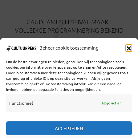
G
GAUDEAMUS FESTIVAL MAAKT
VOLLEDIGE PROGRAMMERING BEKEND
20 AUGUSTUS 2024
Beheer cookie toestemming
Om de beste ervaringen te bieden, gebruiken wij technologieën zoals
cookies om informatie over je apparaat op te slaan en/of te raadplegen.
Door in te stemmen met deze technologieën kunnen wij gegevens zoals
surfgedrag of unieke ID's op deze site verwerken. Als je geen
toestemming geeft of uw toestemming intrekt, kan dit een nadelige
Coöperatief Cultureel Persbureau U.A. | Salzburg 29 |
invloed hebben op bepaalde functies en mogelijkheden.
3524KS Utrecht | KvK: 55573592 |Btw:
NL851769731B01 | Bank: NL92 TRIO 0254 7521 01
Functioneel
Altijd actief
Samenwerken
ACCEPTEREN
Statuten