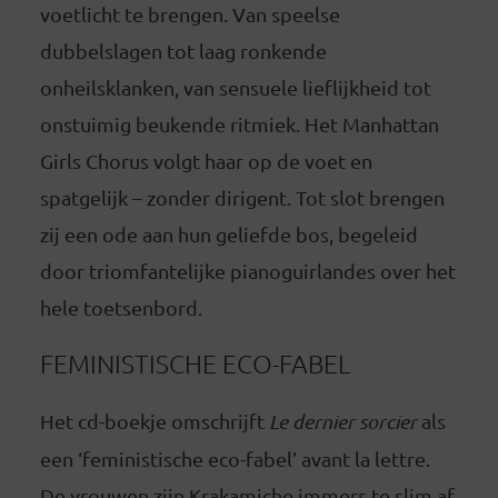
voetlicht te brengen. Van speelse
dubbelslagen tot laag ronkende
onheilsklanken, van sensuele lieflijkheid tot
onstuimig beukende ritmiek. Het Manhattan
Girls Chorus volgt haar op de voet en
spatgelijk – zonder dirigent. Tot slot brengen
zij een ode aan hun geliefde bos, begeleid
door triomfantelijke pianoguirlandes over het
hele toetsenbord.
FEMINISTISCHE ECO-FABEL
Het cd-boekje omschrijft
Le dernier sorcier
als
een ‘feministische eco-fabel’ avant la lettre.
De vrouwen zijn Krakamiche immers te slim af