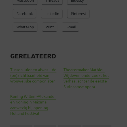
Mastodon
Threads
Bluesky
Facebook
LinkedIn
Pinterest
WhatsApp
Print
E-mail
GERELATEERD
Tussen luier en afwas – de
Theatermaker Mathieu
(on)zichtbaarheid van
Wijdeven onderzoekt het
vrouwelijke componisten
verhaal achter de eerste
Surinaamse opera
Koning Willem-Alexander
en Koningin Máxima
aanwezig bij opening
Holland Festival