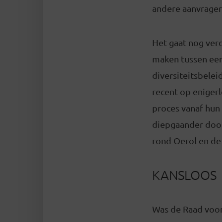
andere aanvragers
Het gaat nog verd
maken tussen een
diversiteitsbeleid
recent op enigerle
proces vanaf hun 
diepgaander door
rond Oerol en de
KANSLOOS
Was de Raad voor