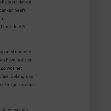
lik leert dat de
 danken heeft.
en
ad met de BIS
ing ontstond een
 en have-not’s en
 Zo was het
naal belangrijke
waarborgd zou zijn
aald en wat we