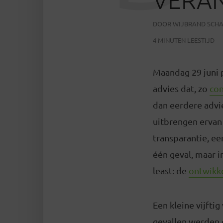
DOOR
WIJBRAND SCH
4 MINUTEN LEESTIJD
Maandag 29 juni 
advies dat, zo
con
dan eerdere advie
uitbrengen ervan
transparantie, ee
één geval, maar i
least: de
ontwikke
Een kleine vijftig
gevallen werden 