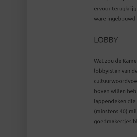
ervoor terugkrijg
ware ingebouwd z
LOBBY
Wat zou de Kamer
lobbyisten van d
cultuurwoordvoer
boven willen hebb
lappendeken die 
(minstens 40) milj
goedmakertjes bl