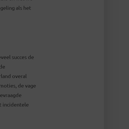
geling als het
veel succes de
 de
land overal
 moties, de vage
gevraagde
t incidentele