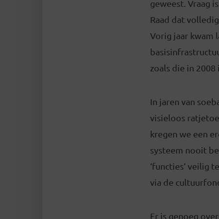
geweest. Vraag is
Raad dat volledig
Vorig jaar kwam 
basisinfrastruct
zoals die in 2008 
In jaren van soe
visieloos ratjeto
kregen we een ere
systeem nooit be
‘functies’ veilig 
via de cultuurfon
Er is genoeg over