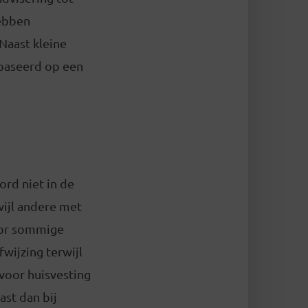
hebben
Naast kleine
ebaseerd op een
ord niet in de
ijl andere met
oor sommige
wijzing terwijl
voor huisvesting
st dan bij