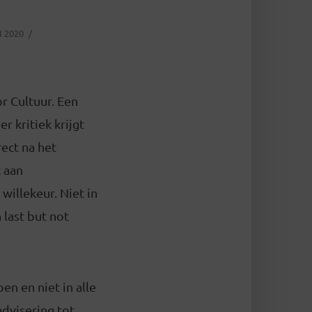
I 2020
r Cultuur. Een
r kritiek krijgt
ect na het
k aan
illekeur. Niet in
 last but not
en en niet in alle
dvisering tot