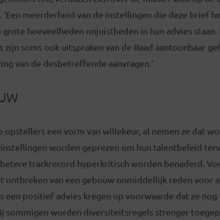
. ‘Een meerderheid van de instellingen die deze brief 
 grote hoeveelheden onjuistheden in hun advies staan. 
es zijn soms ook uitspraken van de Raad aantoonbaar g
zing van de desbetreffende aanvragen.’
OUW
 opstellers een vorm van willekeur, al nemen ze dat wo
nstellingen worden geprezen om hun talentbeleid terw
betere trackrecord hyperkritisch worden benaderd. V
t ontbreken van een gebouw onmiddellijk reden voor af
s een positief advies kregen op voorwaarde dat ze nog 
ij sommigen worden diversiteitsregels strenger toegepa