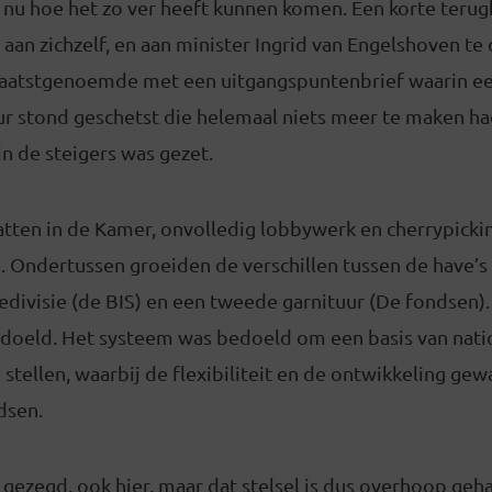
 nu hoe het zo ver heeft kunnen komen. Een korte terugb
 aan zichzelf, en aan minister Ingrid van Engelshoven te
laatstgenoemde met een uitgangspuntenbrief waarin e
uur stond geschetst die helemaal niets meer te maken h
in de steigers was gezet.
batten in de Kamer, onvolledig lobbywerk en cherrypick
e. Ondertussen groeiden de verschillen tussen de have’s
divisie (de BIS) en een tweede garnituur (De fondsen).
doeld. Het systeem was bedoeld om een basis van natio
te stellen, waarbij de flexibiliteit en de ontwikkeling ge
dsen.
 gezegd, ook hier, maar dat stelsel is dus overhoop geh