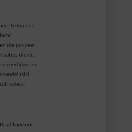
cheid te kunnen
dacht
gen die pas zeer
nisaties die dit
ces eerlijker en
handel (sic)
calMakers.
 Raad kansloos