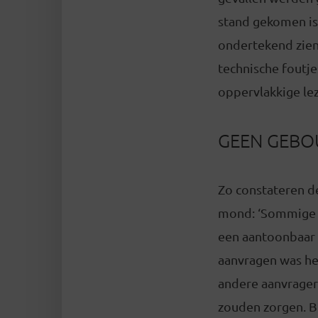
stand gekomen is
ondertekend zien
technische foutj
oppervlakkige le
GEEN GEB
Zo constateren de
mond: ‘Sommige i
een aantoonbaar 
aanvragen was he
andere aanvrager
zouden zorgen. B