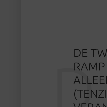
DE TW
D
RAMP 
ALLEE
(TENZ
VERAN