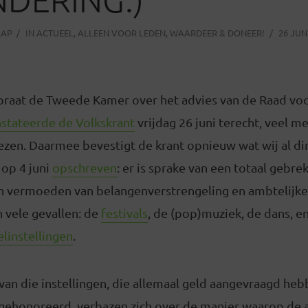
AAP
IN
ACTUEEL
,
ALLEEN VOOR LEDEN
,
WAARDEER & DONEER!
26 JUN
praat de Tweede Kamer over het advies van de Raad voo
stateerde de Volkskrant
vrijdag 26 juni terecht, veel mee
zen. Daarmee bevestigt de krant opnieuw wat wij al dir
 op 4 juni
opschreven
: er is sprake van een totaal gebre
n vermoeden van belangenverstrengeling en ambtelijke w
n vele gevallen: de
festivals
, de (pop)muziek, de dans, en
linstellingen
.
 van die instellingen, die allemaal geld aangevraagd hebb
gehonoreerd, verbazen zich over de manier waarop de a