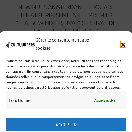
N
NEW NUTS AMSTERDAM ET SQUARE
THEATRE PRÉSENTENT LE PREMIER
"LEAF & WIND FESTIVAL" (FESTIVAL DE
LA FEUILLE ET DU VENT)
Gérer le consentement aux
29 JUILLET 2025
cookies
Pour te fournir la meilleure expérience, nous utilisons des technologies
telles que les cookies pour stocker et/ou accéder à des informations sur
ton appareil. En consentant à ces technologies, nous pouvons traiter des
données telles que le comportement de navigation ou des identifiants
uniques sur ce site. Si tu ne donnes pas ton consentement ou si tu le
Coöperatief Cultureel Persbureau UA | Salzburg 29 |
retires, certaines caractéristiques et fonctions peuvent être affectées.
3524KS Utrecht | KvK : 55573592 |Btw :
NL851769731B01 | Bank : NL92 TRIO 0254 7521 01
Fonctionnel
Always active
Collaborer
ACCEPTER
Statuts