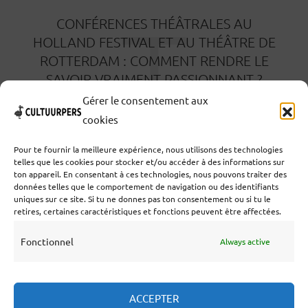
T
CONFÉRENCES THÉÂTRALES AU
HOLLAND FESTIVAL ET AU THÉÂTRE DE
ROTTERDAM : COMMENT RENDRE LE
SAVOIR VRAIMENT PASSIONNANT ?
Gérer le consentement aux
1 MOIS IL Y A
cookies
Pour te fournir la meilleure expérience, nous utilisons des technologies
telles que les cookies pour stocker et/ou accéder à des informations sur
ton appareil. En consentant à ces technologies, nous pouvons traiter des
données telles que le comportement de navigation ou des identifiants
uniques sur ce site. Si tu ne donnes pas ton consentement ou si tu le
Coöperatief Cultureel Persbureau UA | Salzburg 29 |
retires, certaines caractéristiques et fonctions peuvent être affectées.
3524KS Utrecht | KvK : 55573592 |Btw :
NL851769731B01 | Bank : NL92 TRIO 0254 7521 01
Fonctionnel
Always active
Collaborer
ACCEPTER