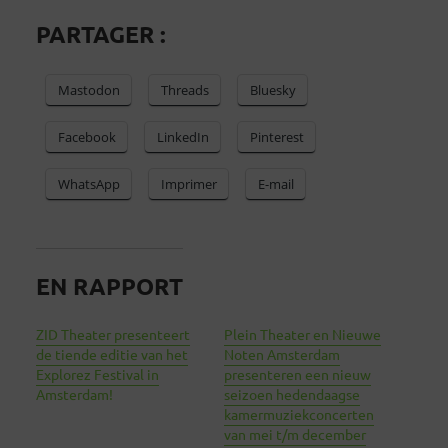
PARTAGER :
Mastodon
Threads
Bluesky
Facebook
LinkedIn
Pinterest
WhatsApp
Imprimer
E-mail
EN RAPPORT
ZID Theater presenteert
Plein Theater en Nieuwe
de tiende editie van het
Noten Amsterdam
Explorez Festival in
presenteren een nieuw
Amsterdam!
seizoen hedendaagse
kamermuziekconcerten
van mei t/m december