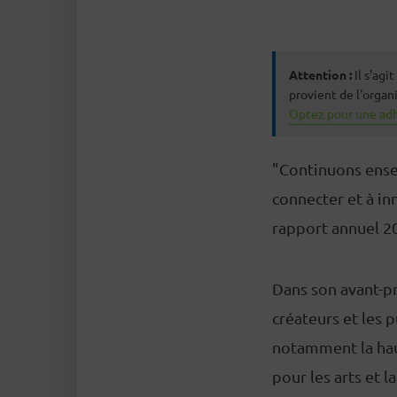
Attention :
Il s'ag
provient de l'orga
Optez pour une adh
"Continuons ensem
connecter et à in
rapport annuel 20
Dans son avant-pro
créateurs et les 
notamment la hau
pour les arts et l