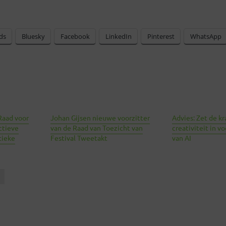
ds
Bluesky
Facebook
LinkedIn
Pinterest
WhatsApp
Raad voor
Johan Gijsen nieuwe voorzitter
Advies: Zet de kr
ctieve
van de Raad van Toezicht van
creativiteit in v
tieke
Festival Tweetakt
van AI