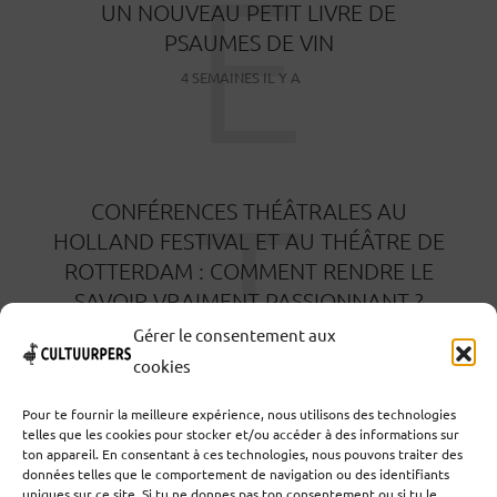
E
UN NOUVEAU PETIT LIVRE DE
PSAUMES DE VIN
4 SEMAINES IL Y A
T
CONFÉRENCES THÉÂTRALES AU
HOLLAND FESTIVAL ET AU THÉÂTRE DE
ROTTERDAM : COMMENT RENDRE LE
SAVOIR VRAIMENT PASSIONNANT ?
Gérer le consentement aux
1 MOIS IL Y A
cookies
Pour te fournir la meilleure expérience, nous utilisons des technologies
telles que les cookies pour stocker et/ou accéder à des informations sur
ton appareil. En consentant à ces technologies, nous pouvons traiter des
données telles que le comportement de navigation ou des identifiants
uniques sur ce site. Si tu ne donnes pas ton consentement ou si tu le