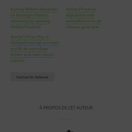
Koning Willem-Alexander
Holland Festival
en Koningin Máxima
afgesloten met
aanwezig bij opening
wereldklasse én de
Holland Festival
nieuwe generatie
Brecht’s First Play in
Holland Festival: een even
vrolijk als onmisbaar
helder stuk over cancel
cultuUr
Festival de Hollande
À PROPOS DE CET AUTEUR