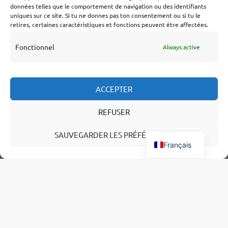
données telles que le comportement de navigation ou des identifiants
2 MOIS IL Y A
uniques sur ce site. Si tu ne donnes pas ton consentement ou si tu le
retires, certaines caractéristiques et fonctions peuvent être affectées.
Fonctionnel
Always active
DEUX COLLABORATIONS UNIQUES,
T
TROIS COPRODUCTIONS ET UNE
ACCEPTER
COMMANDE DE COMPOSITION : LES
REFUSER
QUATRE PREMIÈRES REPRÉSENTATIONS
DU HOLLAND FESTIVAL 2026 ONT ÉTÉ
SAUVEGARDER LES PRÉFÉRENCES
ANNONCÉES.
Français
9 MOIS IL Y A
par l'un de nos membres
5 mois il y a