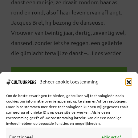
danst een meisje, ze draait rondom haar as,
rond en rond, alsof haar leven ervan afhangt.
Jacques Brel, hij bezong de danseuse.
Vrouwen van twintig jaar, dertig, zeventig wel,
dansend, zonder iets te zeggen, een geliefde
die glimlacht terwijl ze danst –... Lees verder
LEES VERDER
Beheer cookie toestemming
Om de beste ervaringen te bieden, gebruiken wij technologieën zoals
cookies om informatie over je apparaat op te slaan en/of te raadplegen.
Door in te stemmen met deze technologieën kunnen wij gegevens zoals
surfgedrag of unieke ID's op deze site verwerken. Als je geen
toestemming geeft of uw toestemming intrekt, kan dit een nadelige
Coöperatief Cultureel Persbureau U.A. | Salzburg 29 |
invloed hebben op bepaalde functies en mogelijkheden.
3524KS Utrecht | KvK: 55573592 |Btw:
NL851769731B01 | Bank: NL92 TRIO 0254 7521 01
Functioneel
Altijd actief