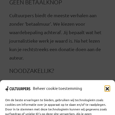
GEEN BETAALKNOP
Cultuurpers biedt de meeste verhalen aan
zonder ‘betaalmuur’. We kiezen voor
waardebepaling achteraf. Jij bepaalt wat het
journalistieke werk je waard is. Na het lezen
kun je rechtstreeks een donatie doen aan de
auteur.
NOODZAKELIJK?
Wil je echt deelnemen aan Cultuurpers, dan
Beheer cookie toestemming
kun je
lid worden
.
Om de beste ervaringen te bieden, gebruiken wij technologieën zoals
cookies om informatie over je apparaat op te slaan en/of te raadplegen.
Door in te stemmen met deze technologieën kunnen wij gegevens zoals
surfgedrag of unieke ID's op deze site verwerken. Als je geen