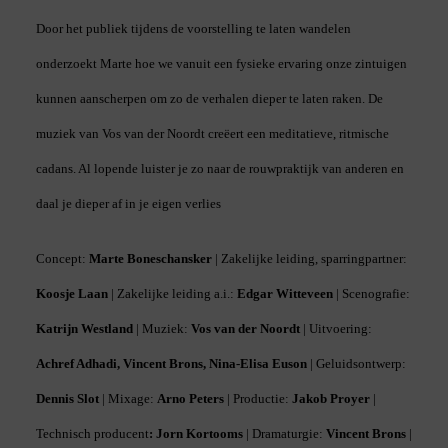
Door het publiek tijdens de voorstelling te laten wandelen
onderzoekt Marte hoe we vanuit een fysieke ervaring onze zintuigen
kunnen aanscherpen om zo de verhalen dieper te laten raken. De
muziek van Vos van der Noordt creëert een meditatieve, ritmische
cadans. Al lopende luister je zo naar de rouwpraktijk van anderen en
daal je dieper af in je eigen verlies
Concept:
Marte Boneschansker
| Zakelijke leiding, sparringpartner:
Koosje Laan
| Zakelijke leiding a.i.:
Edgar Witteveen
| Scenografie:
Katrijn Westland
| Muziek:
Vos van der Noordt
| Uitvoering:
Achref Adhadi, Vincent Brons, Nina-Elisa Euson
| Geluidsontwerp:
Dennis Slot
| Mixage:
Arno Peters
| Productie:
Jakob Proyer
|
Technisch producent
: Jorn Kortooms
| Dramaturgie:
Vincent Brons
|