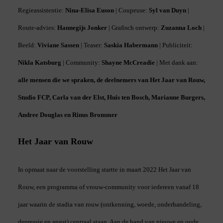
Regieassistentie:
Nina-Elisa Euson
| Coupeuse:
Syl van Duyn
|
Route-advies:
Hannegijs Jonker
| Grafisch ontwerp:
Zuzanna Loch
|
Beeld:
Viviane Sassen
| Teaser:
Saskia Habermann
| Publiciteit:
Nikla Katsburg
| Community:
Shayne McCreadie
| Met dank aan:
alle mensen die we spraken, de deelnemers van Het Jaar van Rouw,
Studio FCP, Carla van der Elst, Huis ten Bosch, Marianne Burgers,
Andree Douglas en Rinus Brommer
Het Jaar van Rouw
In opmaat naar de voorstelling startte in maart 2022 Het Jaar van
Rouw, een programma of vrouw-community voor iedereen vanaf 18
jaar waarin de stadia van rouw (ontkenning, woede, onderhandeling,
depressie en angst) centraal staan. Aan de hand van nieuwe en oude