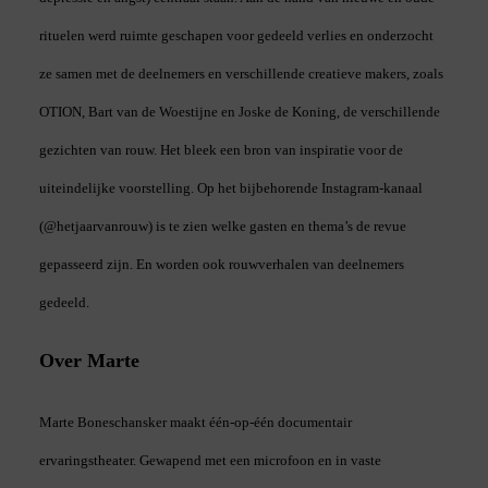
rituelen werd ruimte geschapen voor gedeeld verlies en onderzocht
ze samen met de deelnemers en verschillende creatieve makers, zoals
OTION, Bart van de Woestijne en Joske de Koning, de verschillende
gezichten van rouw. Het bleek een bron van inspiratie voor de
uiteindelijke voorstelling. Op het bijbehorende Instagram-kanaal
(@hetjaarvanrouw) is te zien welke gasten en thema’s de revue
gepasseerd zijn. En worden ook rouwverhalen van deelnemers
gedeeld.
Over Marte
Marte Boneschansker maakt één-op-één documentair
ervaringstheater. Gewapend met een microfoon en in vaste