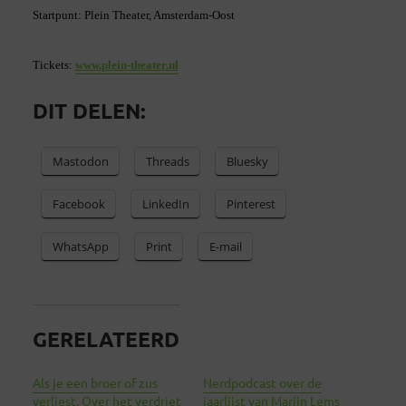
Startpunt: Plein Theater, Amsterdam-Oost
Tickets:
www.plein-theater.nl
DIT DELEN:
Mastodon
Threads
Bluesky
Facebook
LinkedIn
Pinterest
WhatsApp
Print
E-mail
GERELATEERD
Als je een broer of zus
Nerdpodcast over de
verliest. Over het verdriet
jaarlijst van Marijn Lems