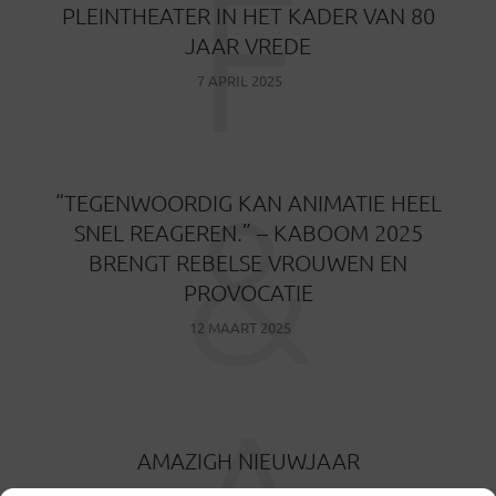
F
PLEINTHEATER IN HET KADER VAN 80
JAAR VREDE
7 APRIL 2025
&
“TEGENWOORDIG KAN ANIMATIE HEEL
SNEL REAGEREN.” – KABOOM 2025
BRENGT REBELSE VROUWEN EN
PROVOCATIE
12 MAART 2025
AMAZIGH NIEUWJAAR
29 DECEMBER 2024