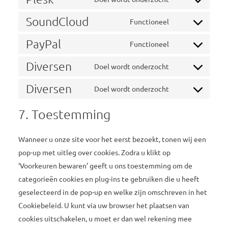
service
Consent
burst-
to
SoundCloud
Functioneel
Consent
statistics
service
to
PayPal
plesk
Functioneel
Consent
service
to
Diversen
soundcloud
Doel wordt onderzocht
Consent
service
to
Diversen
paypal
Doel wordt onderzocht
Consent
service
to
7. Toestemming
diversen
service
diversen
Wanneer u onze site voor het eerst bezoekt, tonen wij een
pop-up met uitleg over cookies. Zodra u klikt op
‘Voorkeuren bewaren’ geeft u ons toestemming om de
categorieën cookies en plug-ins te gebruiken die u heeft
geselecteerd in de pop-up en welke zijn omschreven in het
Cookiebeleid. U kunt via uw browser het plaatsen van
cookies uitschakelen, u moet er dan wel rekening mee