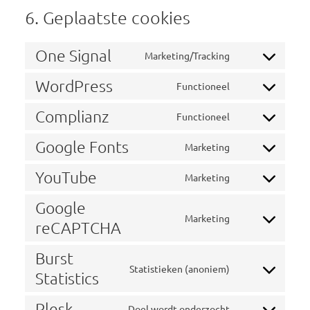
6. Geplaatste cookies
One Signal
Marketing/Tracking
Consent
to
WordPress
Functioneel
Consent
service
to
Complianz
one-
Functioneel
Consent
service
signal
to
Google Fonts
wordpress
Marketing
Consent
service
to
YouTube
complianz
Marketing
Consent
service
to
Google
google-
Marketing
service
reCAPTCHA
Consent
fonts
youtube
to
Burst
service
Statistieken (anoniem)
Statistics
Consent
google-
to
recaptcha
Plesk
Doel wordt onderzocht