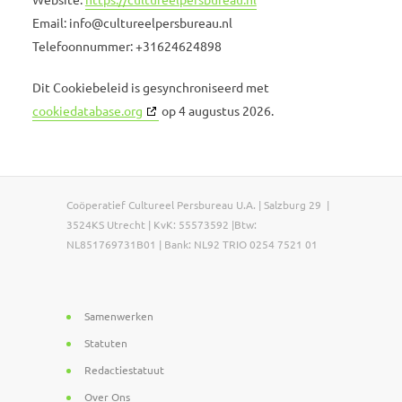
Email:
info@
cultureelpersbureau.nl
Telefoonnummer: +31624624898
Dit Cookiebeleid is gesynchroniseerd met
cookiedatabase.org
op 4 augustus 2026.
Coöperatief Cultureel Persbureau U.A. | Salzburg 29 |
3524KS Utrecht | KvK: 55573592 |Btw:
NL851769731B01 | Bank: NL92 TRIO 0254 7521 01
Samenwerken
Statuten
Redactiestatuut
Over Ons