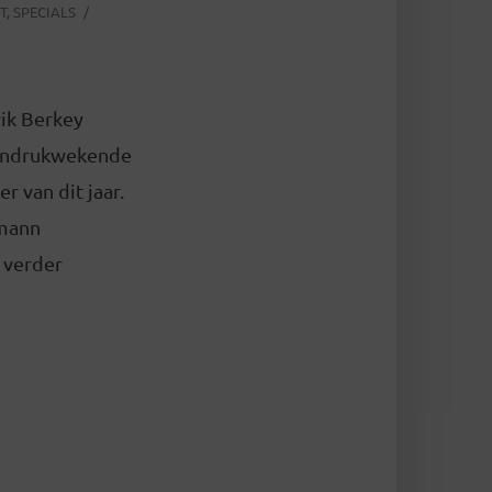
T
,
SPECIALS
rik Berkey
n indrukwekende
r van dit jaar.
gmann
 verder