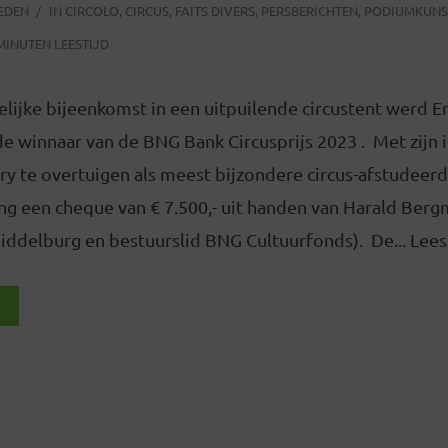
LEDEN
IN
CIRCOLO
,
CIRCUS
,
FAITS DIVERS
,
PERSBERICHTEN
,
PODIUMKUNS
MINUTEN LEESTIJD
elijke bijeenkomst in een uitpuilende circustent werd E
de winnaar van de BNG Bank Circusprijs 2023 . Met zij
ury te overtuigen als meest bijzondere circus-afstudeerde
ing een cheque van € 7.500,- uit handen van Harald Ber
ddelburg en bestuurslid BNG Cultuurfonds). De... Lees