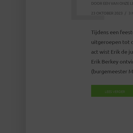
DOOR
EEN VAN ONZE 
23 OKTOBER 2023
3 
Tijdens een feest
uitgeroepen tot 
act wist Erik de j
Erik Berkey ontv
(burgemeester Mi
LEES VERDER