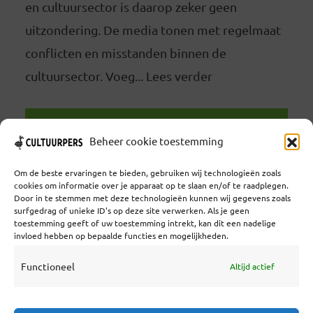
en cultuursector is daarop zeker geen
uitzondering. De media tonen met regelmaat
conflicten en misstanden binnen de
cultuursector. Voeg... Lees verder
LEES VERDER
Beheer cookie toestemming
Om de beste ervaringen te bieden, gebruiken wij technologieën zoals
cookies om informatie over je apparaat op te slaan en/of te raadplegen.
Door in te stemmen met deze technologieën kunnen wij gegevens zoals
surfgedrag of unieke ID's op deze site verwerken. Als je geen
toestemming geeft of uw toestemming intrekt, kan dit een nadelige
Coöperatief Cultureel Persbureau U.A. | Salzburg 29 |
invloed hebben op bepaalde functies en mogelijkheden.
3524KS Utrecht | KvK: 55573592 |Btw:
NL851769731B01 | Bank: NL92 TRIO 0254 7521 01
Functioneel
Altijd actief