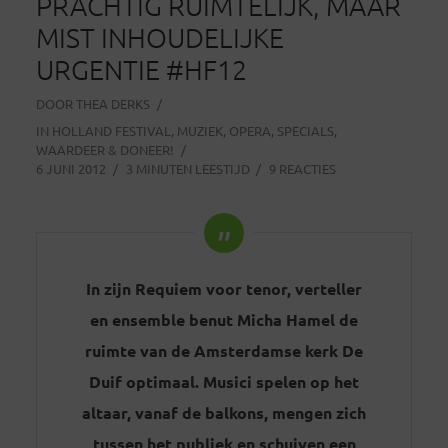
PRACHTIG RUIMTELIJK, MAAR
MIST INHOUDELIJKE
URGENTIE #HF12
DOOR
THEA DERKS
IN
HOLLAND FESTIVAL
,
MUZIEK
,
OPERA
,
SPECIALS
,
WAARDEER & DONEER!
6 JUNI 2012
3 MINUTEN LEESTIJD
9 REACTIES
In zijn Requiem voor tenor, verteller
en ensemble benut Micha Hamel de
ruimte van de Amsterdamse kerk De
Duif optimaal. Musici spelen op het
altaar, vanaf de balkons, mengen zich
tussen het publiek en schuiven een