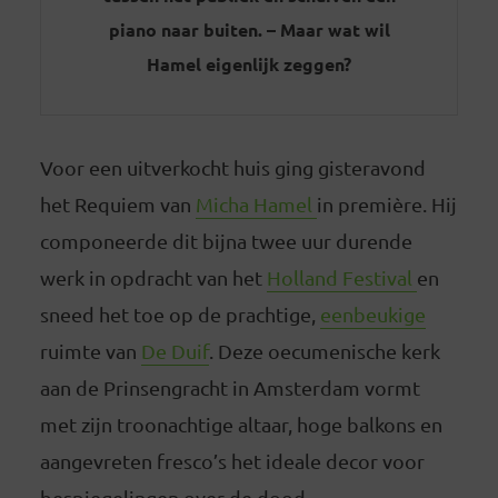
piano naar buiten. – Maar wat wil
Hamel eigenlijk zeggen?
Voor een uitverkocht huis ging gisteravond
het Requiem van
Micha Hamel
in première. Hij
componeerde dit bijna twee uur durende
werk in opdracht van het
Holland Festival
en
sneed het toe op de prachtige,
eenbeukige
ruimte van
De Duif
. Deze oecumenische kerk
aan de Prinsengracht in Amsterdam vormt
met zijn troonachtige altaar, hoge balkons en
aangevreten fresco’s het ideale decor voor
bespiegelingen over de dood.