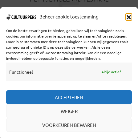
É
5 MAANDEN GELEDEN
Beheer cookie toestemming
Om de beste ervaringen te bieden, gebruiken wij technologieën zoals
cookies om informatie over je apparaat op te slaan en/of te raadplegen.
Door in te stemmen met deze technologieën kunnen wij gegevens zoals
surfgedrag of unieke ID's op deze site verwerken. Als je geen
toestemming geeft of uw toestemming intrekt, kan dit een nadelige
Coöperatief Cultureel Persbureau U.A. | Salzburg 29 |
invloed hebben op bepaalde functies en mogelijkheden.
3524KS Utrecht | KvK: 55573592 |Btw:
NL851769731B01 | Bank: NL92 TRIO 0254 7521 01
Functioneel
Altijd actief
Samenwerken
ACCEPTEREN
Statuten
WEIGER
Redactiestatuut
Over Ons
VOORKEUREN BEWAREN