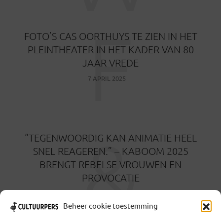
F
FOTO’S CAS OORTHUYS TE ZIEN IN HET
PLEINTHEATER IN HET KADER VAN 80
JAAR VREDE
7 APRIL 2025
&
“TEGENWOORDIG KAN ANIMATIE HEEL
SNEL REAGEREN.” – KABOOM 2025
BRENGT REBELSE VROUWEN EN
PROVOCATIE
12 MAART 2025
Beheer cookie toestemming