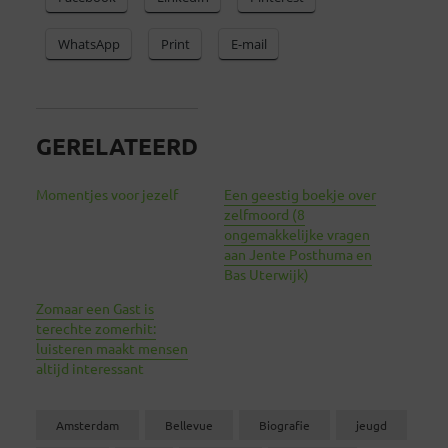
WhatsApp
Print
E-mail
GERELATEERD
Momentjes voor jezelf
Een geestig boekje over
zelfmoord (8
ongemakkelijke vragen
aan Jente Posthuma en
Bas Uterwijk)
Zomaar een Gast is
terechte zomerhit:
luisteren maakt mensen
altijd interessant
Amsterdam
Bellevue
Biografie
jeugd