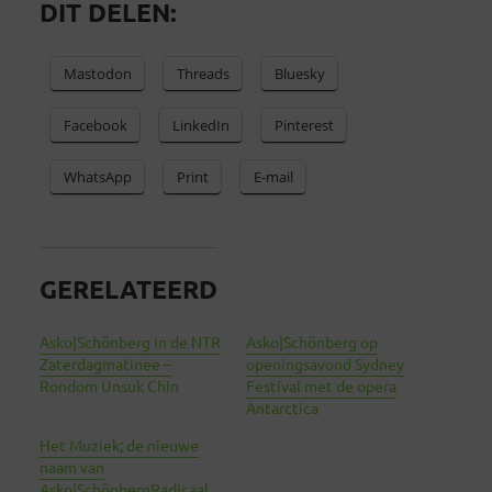
DIT DELEN:
Mastodon
Threads
Bluesky
Facebook
LinkedIn
Pinterest
WhatsApp
Print
E-mail
GERELATEERD
Asko|Schönberg in de NTR
Asko|Schönberg op
Zaterdagmatinee –
openingsavond Sydney
Rondom Unsuk Chin
Festival met de opera
Antarctica
Het Muziek; de nieuwe
naam van
Asko|SchönbergRadicaal,