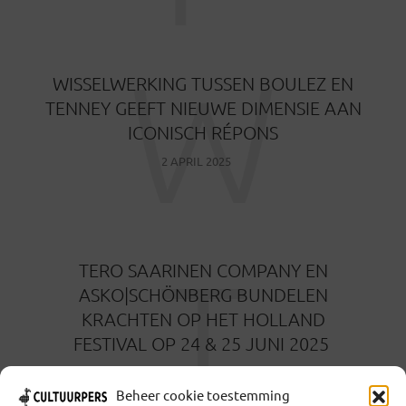
W
WISSELWERKING TUSSEN BOULEZ EN
TENNEY GEEFT NIEUWE DIMENSIE AAN
ICONISCH RÉPONS
2 APRIL 2025
T
TERO SAARINEN COMPANY EN
ASKO|SCHÖNBERG BUNDELEN
KRACHTEN OP HET HOLLAND
FESTIVAL OP 24 & 25 JUNI 2025
19 MAART 2025
Beheer cookie toestemming