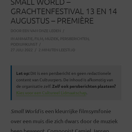
SMALL WORLD –
GRACHTENFESTIVAL 13 EN 14
AUGUSTUS – PREMIÈRE
DOOR
EEN VAN ONZE LEDEN
IN
ANIMATIE
,
FILM
,
MUZIEK
,
PERSBERICHTEN
,
PODIUMKUNST
27 JULI 2022
2 MINUTEN LEESTIJD
Let op:
Dit is een persbericht en geen redactionele
content van Cultuurpers. De inhoud is afkomstig van
de organisatie zelf.
Zelf ook persberichten plaatsen?
Kies voor een Cultureel Lidmaatschap
.
Small World
is een kleurrijke filmsymfonie
over een muis die zich dwars door de muziek
heen beweegt. Componist Camiel Jansen