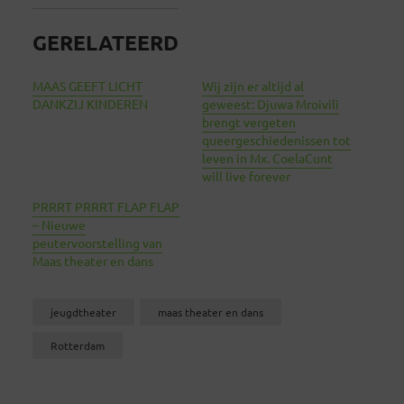
GERELATEERD
MAAS GEEFT LICHT
Wij zijn er altijd al
DANKZIJ KINDEREN
geweest: Djuwa Mroivili
brengt vergeten
queergeschiedenissen tot
leven in Mx. CoelaCunt
will live forever
PRRRT PRRRT FLAP FLAP
– Nieuwe
peutervoorstelling van
Maas theater en dans
jeugdtheater
maas theater en dans
Rotterdam