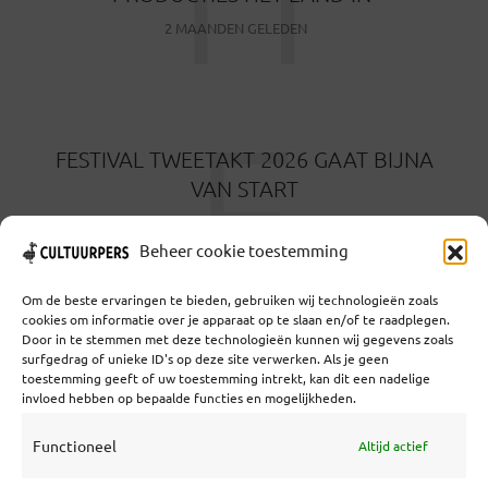
2 MAANDEN GELEDEN
F
FESTIVAL TWEETAKT 2026 GAAT BIJNA
VAN START
2 MAANDEN GELEDEN
Beheer cookie toestemming
Om de beste ervaringen te bieden, gebruiken wij technologieën zoals
cookies om informatie over je apparaat op te slaan en/of te raadplegen.
Door in te stemmen met deze technologieën kunnen wij gegevens zoals
surfgedrag of unieke ID's op deze site verwerken. Als je geen
toestemming geeft of uw toestemming intrekt, kan dit een nadelige
Coöperatief Cultureel Persbureau U.A. | Salzburg 29 |
invloed hebben op bepaalde functies en mogelijkheden.
3524KS Utrecht | KvK: 55573592 |Btw:
NL851769731B01 | Bank: NL92 TRIO 0254 7521 01
Functioneel
Altijd actief